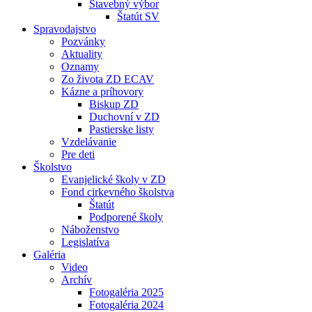
Stavebný výbor
Štatút SV
Spravodajstvo
Pozvánky
Aktuality
Oznamy
Zo života ZD ECAV
Kázne a príhovory
Biskup ZD
Duchovní v ZD
Pastierske listy
Vzdelávanie
Pre deti
Školstvo
Evanjelické školy v ZD
Fond cirkevného školstva
Štatút
Podporené školy
Náboženstvo
Legislatíva
Galéria
Video
Archív
Fotogaléria 2025
Fotogaléria 2024