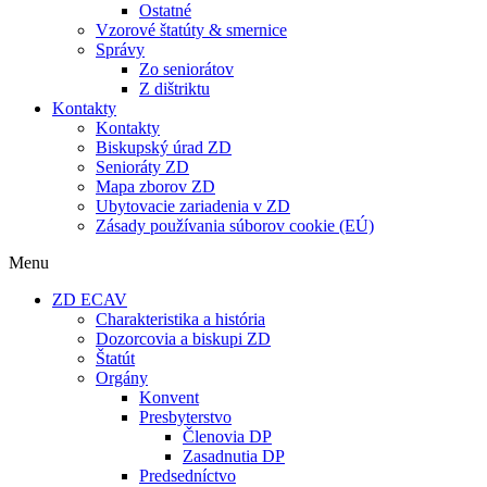
Ostatné
Vzorové štatúty & smernice
Správy
Zo seniorátov
Z dištriktu
Kontakty
Kontakty
Biskupský úrad ZD
Senioráty ZD
Mapa zborov ZD
Ubytovacie zariadenia v ZD
Zásady používania súborov cookie (EÚ)
Menu
ZD ECAV
Charakteristika a história
Dozorcovia a biskupi ZD
Štatút
Orgány
Konvent
Presbyterstvo
Členovia DP
Zasadnutia DP
Predsedníctvo