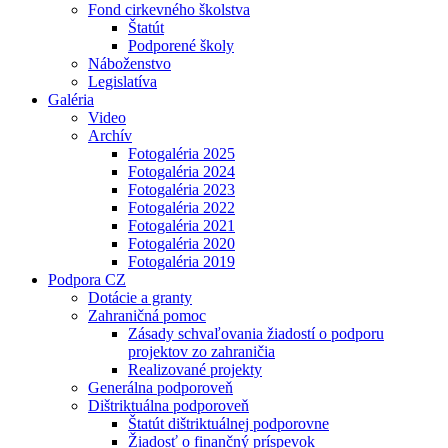
Fond cirkevného školstva
Štatút
Podporené školy
Náboženstvo
Legislatíva
Galéria
Video
Archív
Fotogaléria 2025
Fotogaléria 2024
Fotogaléria 2023
Fotogaléria 2022
Fotogaléria 2021
Fotogaléria 2020
Fotogaléria 2019
Podpora CZ
Dotácie a granty
Zahraničná pomoc
Zásady schvaľovania žiadostí o podporu
projektov zo zahraničia
Realizované projekty
Generálna podporoveň
Dištriktuálna podporoveň
Štatút dištriktuálnej podporovne
Žiadosť o finančný príspevok