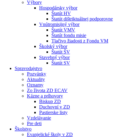
Výbory
Hospodársky výbor
Štatút HV
Štatút dištriktuálnej podporovne
Vnútromisijný výbor
Štatút VMV
Štatút fondu misie
Tlačivo žiadosti z Fondu VM
Školský výbor
Štatút ŠV
Stavebný výbor
Štatút SV
Spravodajstvo
Pozvánky
Aktuality
Oznamy
Zo života ZD ECAV
Kázne a príhovory
Biskup ZD
Duchovní v ZD
Pastierske listy
Vzdelávanie
Pre deti
Školstvo
Evanjelické školy v ZD