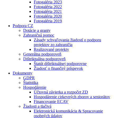
Fotogaléria 2023
Fotogaléria 2022
Fotogaléria 2021
Fotogaléria 2020
Fotogaléria 2019
Podpora CZ
Dotácie a granty
Zahraničná pomoc
Zásady schvaľovania žiadostí o podporu
projektov zo zahraničia
Realizované projekty
Generálna podporoveň
Dištriktuálna podporoveň
Štatút dištriktuálnej podporovne
Žiadosť o finančný príspevok
Dokumenty
GDPR
Štatistika
Hospodárenie
Účtovná závierka a rozpočet ZD
Hospodárenie cirkevných zborov a seniorátov
Financovanie ECAV
Žiadosti a tlačivá
Elektronická komunikácia & Spracovanie
osobných údajov