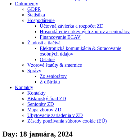
Dokumenty
GDPR
Štatistika
Hospodárenie
Účtovná závierka a rozpočet ZD
Hospodárenie cirkevných zborov a seniorátov
Financovanie ECAV
Žiadosti a tlačivá
Elektronická komunikácia & Spracovanie
osobných údajov
Ostatné
Vzorové štatúty & smernice
Správy
Zo seniorátov
Z dištriktu
Kontakty
Kontakty
Biskupský úrad ZD
Senioráty ZD
Mapa zborov ZD
Ubytovacie zariadenia v ZD
Zásady používania súborov cookie (EÚ)
Day: 18 januára, 2024