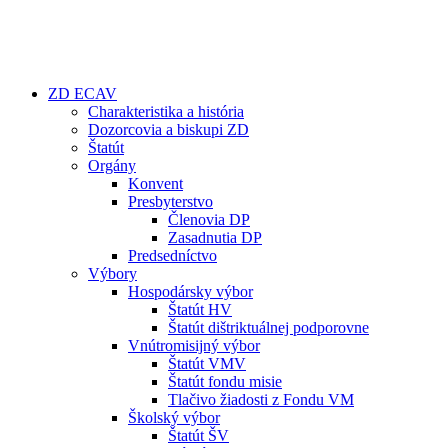
ZD ECAV
Charakteristika a história
Dozorcovia a biskupi ZD
Štatút
Orgány
Konvent
Presbyterstvo
Členovia DP
Zasadnutia DP
Predsedníctvo
Výbory
Hospodársky výbor
Štatút HV
Štatút dištriktuálnej podporovne
Vnútromisijný výbor
Štatút VMV
Štatút fondu misie
Tlačivo žiadosti z Fondu VM
Školský výbor
Štatút ŠV