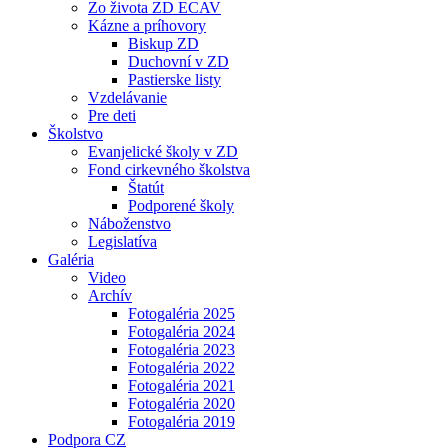
Zo života ZD ECAV
Kázne a príhovory
Biskup ZD
Duchovní v ZD
Pastierske listy
Vzdelávanie
Pre deti
Školstvo
Evanjelické školy v ZD
Fond cirkevného školstva
Štatút
Podporené školy
Náboženstvo
Legislatíva
Galéria
Video
Archív
Fotogaléria 2025
Fotogaléria 2024
Fotogaléria 2023
Fotogaléria 2022
Fotogaléria 2021
Fotogaléria 2020
Fotogaléria 2019
Podpora CZ