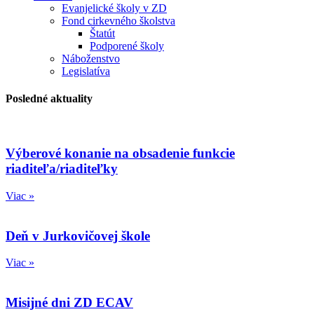
Evanjelické školy v ZD
Fond cirkevného školstva
Štatút
Podporené školy
Náboženstvo
Legislatíva
Posledné aktuality
Výberové konanie na obsadenie funkcie
riaditeľa/riaditeľky
Viac »
Deň v Jurkovičovej škole
Viac »
Misijné dni ZD ECAV