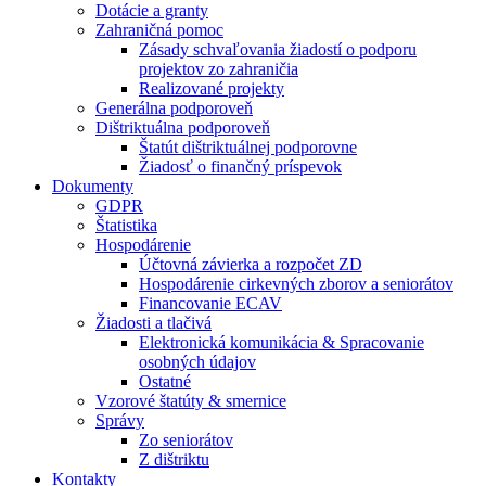
Dotácie a granty
Zahraničná pomoc
Zásady schvaľovania žiadostí o podporu
projektov zo zahraničia
Realizované projekty
Generálna podporoveň
Dištriktuálna podporoveň
Štatút dištriktuálnej podporovne
Žiadosť o finančný príspevok
Dokumenty
GDPR
Štatistika
Hospodárenie
Účtovná závierka a rozpočet ZD
Hospodárenie cirkevných zborov a seniorátov
Financovanie ECAV
Žiadosti a tlačivá
Elektronická komunikácia & Spracovanie
osobných údajov
Ostatné
Vzorové štatúty & smernice
Správy
Zo seniorátov
Z dištriktu
Kontakty