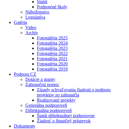
Štatút
Podporené školy
Náboženstvo
Legislatíva
Galéria
Video
Archív
Fotogaléria 2025
Fotogaléria 2024
Fotogaléria 2023
Fotogaléria 2022
Fotogaléria 2021
Fotogaléria 2020
Fotogaléria 2019
Podpora CZ
Dotácie a granty
Zahraničná pomoc
Zásady schvaľovania žiadostí o podporu
projektov zo zahraničia
Realizované projekty
Generálna podporoveň
Dištriktuálna podporoveň
Štatút dištriktuálnej podporovne
Žiadosť o finančný príspevok
Dokumenty