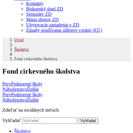
Kontakty
Biskupský úrad ZD
Senioráty ZD
Mapa zborov ZD
Ubytovacie zariadenia v ZD
Zásady používania súborov cookie (EÚ)
Úvod
/
Školstvo
/
Fond cirkevného školstva
Fond cirkevného školstva
Prev
Podporené školy
Náboženstvo
Ďalšie
Prev
Podporené školy
Náboženstvo
Ďalšie
Zdieľať na sociálnych sieťach
Vyhľadať
Vyhľadať
Školstvo