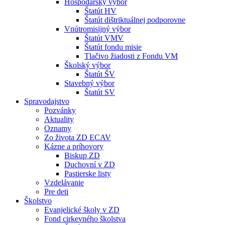
Hospodársky výbor
Štatút HV
Štatút dištriktuálnej podporovne
Vnútromisijný výbor
Štatút VMV
Štatút fondu misie
Tlačivo žiadosti z Fondu VM
Školský výbor
Štatút ŠV
Stavebný výbor
Štatút SV
Spravodajstvo
Pozvánky
Aktuality
Oznamy
Zo života ZD ECAV
Kázne a príhovory
Biskup ZD
Duchovní v ZD
Pastierske listy
Vzdelávanie
Pre deti
Školstvo
Evanjelické školy v ZD
Fond cirkevného školstva