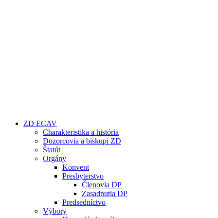
ZD ECAV
Charakteristika a história
Dozorcovia a biskupi ZD
Štatút
Orgány
Konvent
Presbyterstvo
Členovia DP
Zasadnutia DP
Predsedníctvo
Výbory