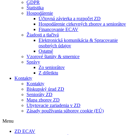
GDPR
Štatistika
Hospodárenie
Účtovná závierka a rozpočet ZD
Hospodárenie cirkevných zborov a seniorátov
Financovanie ECAV
Žiadosti a tlačivá
Elektronická komunikácia & Spracovanie
osobných údajov
Ostatné
Vzorové štatúty & smernice
Správy
Zo seniorátov
Z dištriktu
Kontakty
Kontakty
Biskupský úrad ZD
Senioráty ZD
Mapa zborov ZD
Ubytovacie zariadenia v ZD
Zásady používania súborov cookie (EÚ)
Menu
ZD ECAV