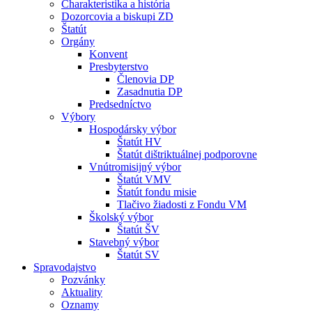
Charakteristika a história
Dozorcovia a biskupi ZD
Štatút
Orgány
Konvent
Presbyterstvo
Členovia DP
Zasadnutia DP
Predsedníctvo
Výbory
Hospodársky výbor
Štatút HV
Štatút dištriktuálnej podporovne
Vnútromisijný výbor
Štatút VMV
Štatút fondu misie
Tlačivo žiadosti z Fondu VM
Školský výbor
Štatút ŠV
Stavebný výbor
Štatút SV
Spravodajstvo
Pozvánky
Aktuality
Oznamy