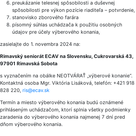
preukázanie telesnej spôsobilosti a duševnej
spôsobilosti pre výkon pozície riaditeľa – potvrdenie,
stanovisko zborového farára
písomný súhlas uchádzača k použitiu osobných
údajov pre účely výberového konania,
zasielajte do 1. novembra 2024 na:
Rimavský seniorát
ECAV
na
Slovensku, Cukrovarská
43,
97901 Rimavská
Sobota
s vyznačením na obálke NEOTVÁRAŤ „výberové konanie“.
Kontaktná osoba Mgr. Viktória Lisáková, telefón: +421 918
828 220,
ris@ecav.sk
Termín a miesto výberového konania budú oznámené
prihláseným uchádzačom, ktorí splnia všetky podmienky
zaradenia do výberového konania najmenej 7 dní pred
dňom výberového konania.