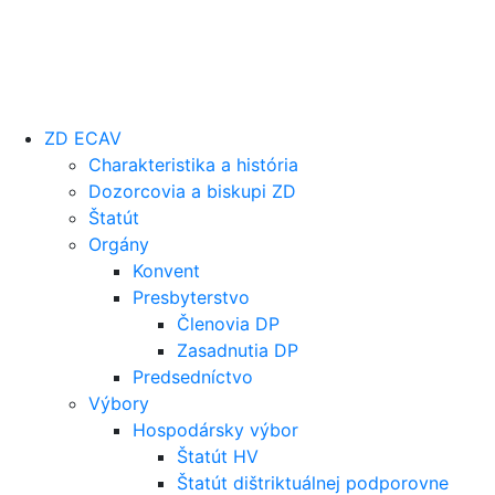
ZD ECAV
Charakteristika a história
Dozorcovia a biskupi ZD
Štatút
Orgány
Konvent
Presbyterstvo
Členovia DP
Zasadnutia DP
Predsedníctvo
Výbory
Hospodársky výbor
Štatút HV
Štatút dištriktuálnej podporovne