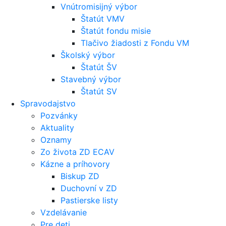
Vnútromisijný výbor
Štatút VMV
Štatút fondu misie
Tlačivo žiadosti z Fondu VM
Školský výbor
Štatút ŠV
Stavebný výbor
Štatút SV
Spravodajstvo
Pozvánky
Aktuality
Oznamy
Zo života ZD ECAV
Kázne a príhovory
Biskup ZD
Duchovní v ZD
Pastierske listy
Vzdelávanie
Pre deti