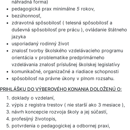
náhradná forma)
pedagogická prax minimálne
5
rokov,
bezúhonnosť,
zdravotná spôsobilosť ( telesná spôsobilosť a
duševná spôsobilosť pre prácu ), ovládanie štátneho
jazyka
usporiadaný rodinný život
znalosť tvorby školského vzdelávacieho programu
orientácia v problematike predprimárneho
vzdelávania znalosť príslušnej školskej legislatívy
komunikačné, organizačné a riadiace schopnosti
spôsobilosť na právne úkony v plnom rozsahu.
PRIHLÁŠKU DO VÝBEROVÉHO KONANIA DOLOŽENÚ O:
doklady o vzdelaní,
výpis z registra trestov ( nie starší ako 3 mesiace ),
návrh koncepcie rozvoja školy a jej súčastí,
profesijný životopis,
potvrdenia o pedagogickej a odbornej praxi,