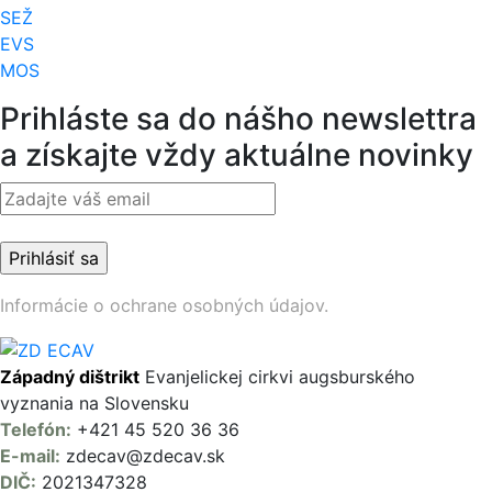
SEŽ
EVS
MOS
Prihláste sa do nášho newslettra
a získajte vždy aktuálne novinky
Informácie o ochrane osobných údajov.
Západný dištrikt
Evanjelickej cirkvi augsburského
vyznania na Slovensku
Telefón:
+421 45 520 36 36
E-mail:
zdecav@zdecav.sk
DIČ:
2021347328