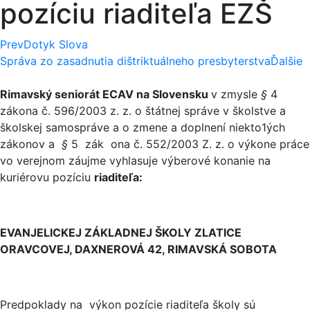
pozíciu riaditeľa EZŠ
Prev
Dotyk Slova
Správa zo zasadnutia dištriktuálneho presbyterstva
Ďalšie
Rimavský seniorát
ECAV
na Slovensku
v zmysle
§
4
zákona č. 596/2003 z. z. o štátnej správe v školstve a
školskej samospráve a o zmene a doplnení niekto1ých
zákonov a
§
5 zák ona č. 552/2003 Z. z. o výkone práce
vo verejnom záujme vyhlasuje výberové konanie na
kuriérovu pozíciu
riaditeľa:
EVANJELICKEJ ZÁKLADNEJ ŠKOLY ZLATICE
ORAVCOVEJ, DAXNEROVÁ 42, RIMAVSKÁ SOBOTA
Predpoklady na výkon pozície riaditeľa školy sú