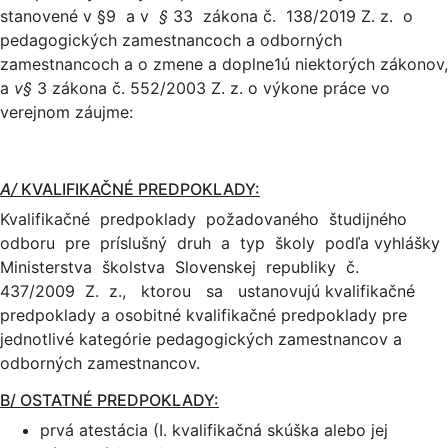
stanovené v §9 a v
§
33 zákona č. 138/2019 Z. z. o
pedagogických zamestnancoch a odborných
zamestnancoch a o zmene a doplne1ú niektorých zákonov,
a
v§
3 zákona č. 552/2003 Z. z. o výkone práce vo
verejnom záujme:
A/
KVALIFIKAČNÉ PREDPOKLADY:
Kvalifikačné predpoklady požadovaného študijného
odboru pre príslušný druh a typ školy podľa vyhlášky
Ministerstva školstva Slovenskej republiky č.
437/2009 Z. z., ktorou sa ustanovujú kvalifikačné
predpoklady a osobitné kvalifikačné predpoklady pre
jednotlivé kategórie pedagogických zamestnancov a
odborných zamestnancov.
B/ OSTATNÉ PREDPOKLADY:
prvá atestácia (I. kvalifikačná skúška alebo jej