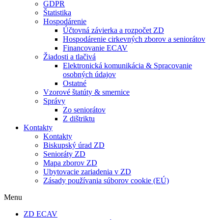
GDPR
Štatistika
Hospodárenie
Účtovná závierka a rozpočet ZD
Hospodárenie cirkevných zborov a seniorátov
Financovanie ECAV
Žiadosti a tlačivá
Elektronická komunikácia & Spracovanie
osobných údajov
Ostatné
Vzorové štatúty & smernice
Správy
Zo seniorátov
Z dištriktu
Kontakty
Kontakty
Biskupský úrad ZD
Senioráty ZD
Mapa zborov ZD
Ubytovacie zariadenia v ZD
Zásady používania súborov cookie (EÚ)
Menu
ZD ECAV