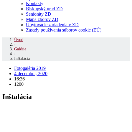
Kontakty
Biskupský úrad ZD
Senioráty ZD
Mapa zborov ZD
Ubytovacie zariadenia v ZD
Zásady používania súborov cookie (EÚ)
Úvod
/
Galérie
/
Inštalácia
Fotogaléria 2019
4 decembra, 2020
16:36
1200
Inštalácia