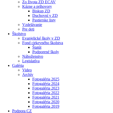
Zo života ZD ECAV
Kázne a príhovory
Biskup ZD
Duchovní v ZD
Pastierske listy
Vzdelávanie
Pre deti
Školstvo
Evanjelické školy v ZD
Fond cirkevného školstva
Štatút
Podporené školy
Náboženstvo
Legislatíva
Galéria
Video
Archív
Fotogaléria 2025
Fotogaléria 2024
Fotogaléria 2023
Fotogaléria 2022
Fotogaléria 2021
Fotogaléria 2020
Fotogaléria 2019
Podpora CZ