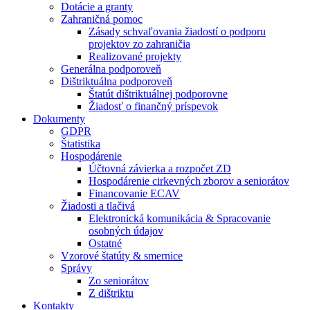
Dotácie a granty
Zahraničná pomoc
Zásady schvaľovania žiadostí o podporu
projektov zo zahraničia
Realizované projekty
Generálna podporoveň
Dištriktuálna podporoveň
Štatút dištriktuálnej podporovne
Žiadosť o finančný príspevok
Dokumenty
GDPR
Štatistika
Hospodárenie
Účtovná závierka a rozpočet ZD
Hospodárenie cirkevných zborov a seniorátov
Financovanie ECAV
Žiadosti a tlačivá
Elektronická komunikácia & Spracovanie
osobných údajov
Ostatné
Vzorové štatúty & smernice
Správy
Zo seniorátov
Z dištriktu
Kontakty