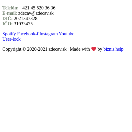
Telefón:
+421 45 520 36 36
E-mail:
zdecav@zdecav.sk
DIČ:
2021347328
IČO:
31933475
Spotify
Facebook-f
Instagram
Youtube
User-lock
Copyright © 2020-2021 zdecav.sk | Made with
by
biznis.help