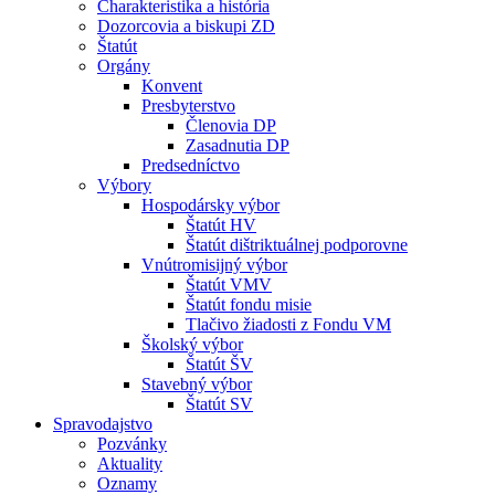
Charakteristika a história
Dozorcovia a biskupi ZD
Štatút
Orgány
Konvent
Presbyterstvo
Členovia DP
Zasadnutia DP
Predsedníctvo
Výbory
Hospodársky výbor
Štatút HV
Štatút dištriktuálnej podporovne
Vnútromisijný výbor
Štatút VMV
Štatút fondu misie
Tlačivo žiadosti z Fondu VM
Školský výbor
Štatút ŠV
Stavebný výbor
Štatút SV
Spravodajstvo
Pozvánky
Aktuality
Oznamy