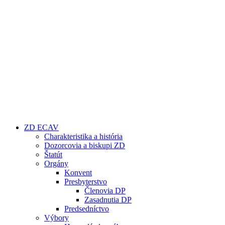
ZD ECAV
Charakteristika a história
Dozorcovia a biskupi ZD
Štatút
Orgány
Konvent
Presbyterstvo
Členovia DP
Zasadnutia DP
Predsedníctvo
Výbory