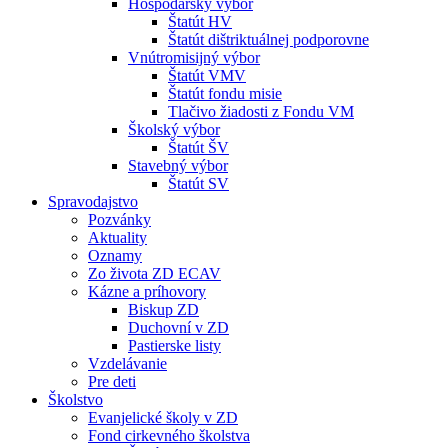
Hospodársky výbor
Štatút HV
Štatút dištriktuálnej podporovne
Vnútromisijný výbor
Štatút VMV
Štatút fondu misie
Tlačivo žiadosti z Fondu VM
Školský výbor
Štatút ŠV
Stavebný výbor
Štatút SV
Spravodajstvo
Pozvánky
Aktuality
Oznamy
Zo života ZD ECAV
Kázne a príhovory
Biskup ZD
Duchovní v ZD
Pastierske listy
Vzdelávanie
Pre deti
Školstvo
Evanjelické školy v ZD
Fond cirkevného školstva