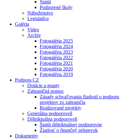
Štatút
Podporené školy
Náboženstvo
Legislatíva
Galéria
Video
Archív
Fotogaléria 2025
Fotogaléria 2024
Fotogaléria 2023
Fotogaléria 2022
Fotogaléria 2021
Fotogaléria 2020
Fotogaléria 2019
Podpora CZ
Dotácie a granty
Zahraničná pomoc
Zásady schvaľovania žiadostí o podporu
projektov zo zahraničia
Realizované projekty
Generálna podporoveň
Dištriktuálna podporoveň
Štatút dištriktuálnej podporovne
Žiadosť o finančný príspevok
Dokumenty