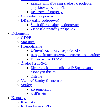
Zásady schvaľovania žiadostí o podporu
projektov zo zahraničia
Realizované projekty
Generálna podporoveň
Dištriktuálna podporoveň
Štatút dištriktuálnej podporovne
Žiadosť o finančný príspevok
Dokumenty
GDPR
Štatistika
Hospodárenie
Účtovná závierka a rozpočet ZD
Hospodárenie cirkevných zborov a seniorátov
Financovanie ECAV
Žiadosti a tlačivá
Elektronická komunikácia & Spracovanie
osobných údajov
Ostatné
Vzorové štatúty & smernice
Správy
Zo seniorátov
Z dištriktu
Kontakty
Kontakty
Biskupský úrad ZD