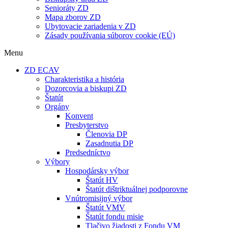
Senioráty ZD
Mapa zborov ZD
Ubytovacie zariadenia v ZD
Zásady používania súborov cookie (EÚ)
Menu
ZD ECAV
Charakteristika a história
Dozorcovia a biskupi ZD
Štatút
Orgány
Konvent
Presbyterstvo
Členovia DP
Zasadnutia DP
Predsedníctvo
Výbory
Hospodársky výbor
Štatút HV
Štatút dištriktuálnej podporovne
Vnútromisijný výbor
Štatút VMV
Štatút fondu misie
Tlačivo žiadosti z Fondu VM