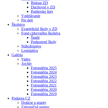
Biskup ZD
Duchovní v ZD
Pastierske listy
Vzdelávanie
Pre deti
Školstvo
Evanjelické školy v ZD
Fond cirkevného školstva
Štatút
Podporené školy
Náboženstvo
Legislatíva
Galéria
Video
Archív
Fotogaléria 2025
Fotogaléria 2024
Fotogaléria 2023
Fotogaléria 2022
Fotogaléria 2021
Fotogaléria 2020
Fotogaléria 2019
Podpora CZ
Dotácie a granty
Zahraničná pomoc