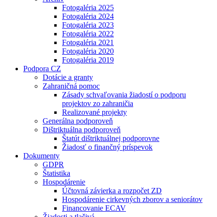
Fotogaléria 2025
Fotogaléria 2024
Fotogaléria 2023
Fotogaléria 2022
Fotogaléria 2021
Fotogaléria 2020
Fotogaléria 2019
Podpora CZ
Dotácie a granty
Zahraničná pomoc
Zásady schvaľovania žiadostí o podporu
projektov zo zahraničia
Realizované projekty
Generálna podporoveň
Dištriktuálna podporoveň
Štatút dištriktuálnej podporovne
Žiadosť o finančný príspevok
Dokumenty
GDPR
Štatistika
Hospodárenie
Účtovná závierka a rozpočet ZD
Hospodárenie cirkevných zborov a seniorátov
Financovanie ECAV
Žiadosti a tlačivá