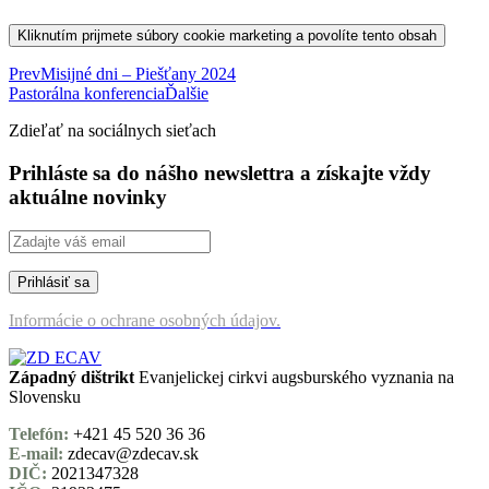
Kliknutím prijmete súbory cookie marketing a povolíte tento obsah
Prev
Misijné dni – Piešťany 2024
Pastorálna konferencia
Ďalšie
Zdieľať na sociálnych sieťach
Prihláste sa do nášho newslettra a získajte vždy
aktuálne novinky
Informácie o ochrane osobných údajov.
Západný dištrikt
Evanjelickej cirkvi augsburského vyznania na
Slovensku
Telefón:
+421 45 520 36 36
E-mail:
zdecav@zdecav.sk
DIČ:
2021347328