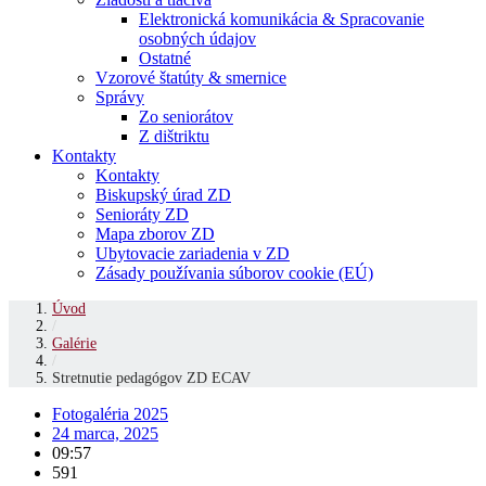
Elektronická komunikácia & Spracovanie
osobných údajov
Ostatné
Vzorové štatúty & smernice
Správy
Zo seniorátov
Z dištriktu
Kontakty
Kontakty
Biskupský úrad ZD
Senioráty ZD
Mapa zborov ZD
Ubytovacie zariadenia v ZD
Zásady používania súborov cookie (EÚ)
Úvod
/
Galérie
/
Stretnutie pedagógov ZD ECAV
Fotogaléria 2025
24 marca, 2025
09:57
591