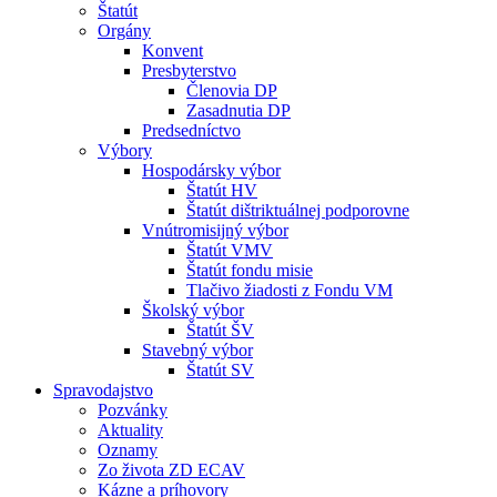
Štatút
Orgány
Konvent
Presbyterstvo
Členovia DP
Zasadnutia DP
Predsedníctvo
Výbory
Hospodársky výbor
Štatút HV
Štatút dištriktuálnej podporovne
Vnútromisijný výbor
Štatút VMV
Štatút fondu misie
Tlačivo žiadosti z Fondu VM
Školský výbor
Štatút ŠV
Stavebný výbor
Štatút SV
Spravodajstvo
Pozvánky
Aktuality
Oznamy
Zo života ZD ECAV
Kázne a príhovory