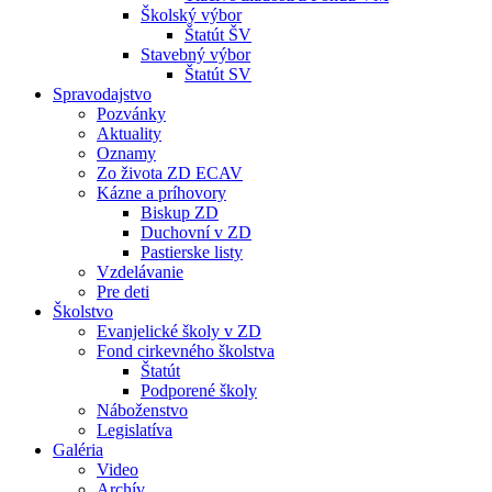
Školský výbor
Štatút ŠV
Stavebný výbor
Štatút SV
Spravodajstvo
Pozvánky
Aktuality
Oznamy
Zo života ZD ECAV
Kázne a príhovory
Biskup ZD
Duchovní v ZD
Pastierske listy
Vzdelávanie
Pre deti
Školstvo
Evanjelické školy v ZD
Fond cirkevného školstva
Štatút
Podporené školy
Náboženstvo
Legislatíva
Galéria
Video
Archív