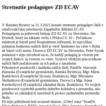
Stretnutie pedagógov ZD ECAV
V Banskej Bystrici sa 21.3.2025 konalo stretnutie pedagógov škôl v
zriaďovateľskej pôsobnosti Západného dištriktu ECAV.
Pedagógom sa prihovoril biskup ZD ECAV na Slovensku, Ján
Hroboň, ktorý na základe verša z Prísloví 9, 10 – Počiatkom
múdrosti je bázeň pred Hospodinom zdôraznil, že najvyššou
pridanou hodnotou našich škôl je viesť študentov ku viere v Boha
ak bázni voči nemu. Dozorca ZD ECAV na Slovensku, Peter Synak
poukázal v tejto súvislosti na to, že každý pedagóg je vzorom pre
svojich žiakov, aj vzorom vo viere. Vyslovil všetkým pracovníkom
našich škôl poďakovanie za ich prácu a nasadenie.
Prítomných pozdravili i riaditelia našich škôl, PaedDr. Slavomír
Hanuska (Evanjelické gymnázium, Banská Bystrica), Mgr. Mária
Radúchová (Evanjelické lýceum, Bratislava), Mgr. Miroslava
Štefániková (Evanjelické gymnázium, Tisovec) a Mgr. Anna
Kerekrétyová (Evanjelická základná škola, Bratislava). Vo svojich
pozdravoch vyzdvihli potrebu dobrého kolektívu a prostredia, ako
jedného zo základných stavebných prvkov podnetného prostredia
školy.
Pri tejto príležitosti boli ocenené titulom „Učiteľ roka“ PeadDr.
Silvia Malysová, RNDr. Jana Griačová, Mgr. Jaroslava Szczyrbová