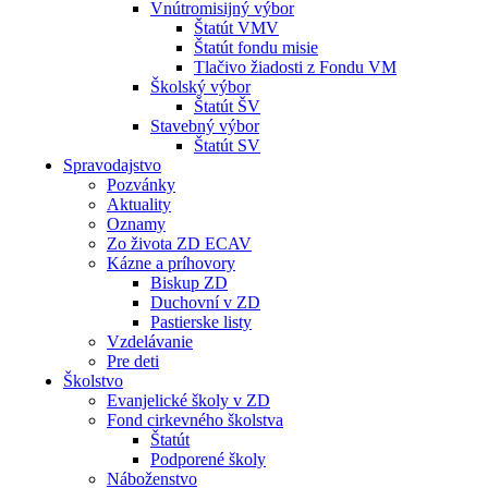
Vnútromisijný výbor
Štatút VMV
Štatút fondu misie
Tlačivo žiadosti z Fondu VM
Školský výbor
Štatút ŠV
Stavebný výbor
Štatút SV
Spravodajstvo
Pozvánky
Aktuality
Oznamy
Zo života ZD ECAV
Kázne a príhovory
Biskup ZD
Duchovní v ZD
Pastierske listy
Vzdelávanie
Pre deti
Školstvo
Evanjelické školy v ZD
Fond cirkevného školstva
Štatút
Podporené školy
Náboženstvo