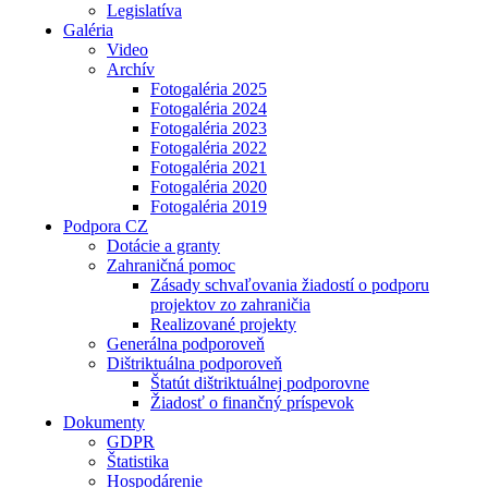
Legislatíva
Galéria
Video
Archív
Fotogaléria 2025
Fotogaléria 2024
Fotogaléria 2023
Fotogaléria 2022
Fotogaléria 2021
Fotogaléria 2020
Fotogaléria 2019
Podpora CZ
Dotácie a granty
Zahraničná pomoc
Zásady schvaľovania žiadostí o podporu
projektov zo zahraničia
Realizované projekty
Generálna podporoveň
Dištriktuálna podporoveň
Štatút dištriktuálnej podporovne
Žiadosť o finančný príspevok
Dokumenty
GDPR
Štatistika
Hospodárenie