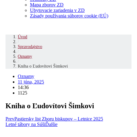
Mapa zborov ZD
Ubytovacie zariadenia v ZD
Zásady používania súborov cookie (EÚ)
Úvod
/
Spravodajstvo
/
Oznamy
/
Kniha o Ľudovítovi Šimkovi
Oznamy
11 júna, 2025
14:36
1125
Kniha o Ľudovítovi Šimkovi
Prev
Pastiersky list Zboru biskupov – Letnice 2025
Letné tábory na Súši
Ďalšie