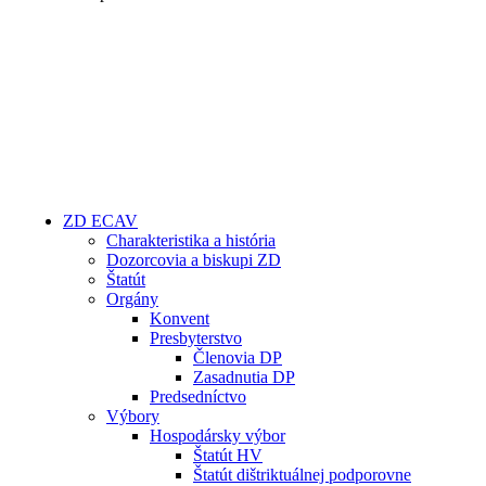
ZD ECAV
Charakteristika a história
Dozorcovia a biskupi ZD
Štatút
Orgány
Konvent
Presbyterstvo
Členovia DP
Zasadnutia DP
Predsedníctvo
Výbory
Hospodársky výbor
Štatút HV
Štatút dištriktuálnej podporovne