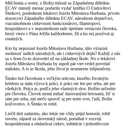
Milí bratia a sestry, z Božej milosti sa Západnému dištriktu
ECAV minulý mesiac podarilo vydať knižku O Ľudovítovi
Šimkovi, poslednom lekárovi Jozefa Miloslava Hurbana, prvom
dozorcovi Západného dištriktu ECAV, národnom dejateľovi,
viacnásobnom cirkevnom funkcionárovi, filantropovi,
hospodárovi a v neposlednom rade úprimne veriacom človeku,
ktorý vieru v Pána Ježiša každodenne, žil a ku nej pozýval aj
ostatných.
Kto by nepoznal Jozefa Miloslava Hurbana, túto výraznú
osobnosť našich národných, ale i cirkevných dejín? Každý z nás
sa o ňom čo-to dozvedel už na základnej škole. No o lekárovi
Jozefa Miloslava Hurbana by aspoň pár viet vedel povedať
málokto. A to je škoda, jeho život je nesmierne inšpiratívny.
Šimko bol človekom s veľkým srdcom, ktorého životným
krédom sa stala výzva k práci, k práci nie len pre seba, ale pre
všetkých. Práca je, podľa jeho vlastných slov, Božím určením
pre človeka. Človek nemá mrhať darovanými hrivnami, žiť si
sám pre seba, má niečo spraviť aj pre tento svet, ľudí, Božie
kráľovstvo. A Šimko to robil.
Liečil deti zadarmo, ako lekár nie vždy prijal honorár, robil
osvetu, zápasil za slovenský národ, pomáhal v rozvoji
hospodáreniai a obdarúval cirkev, inštitúcie i jednotlivcom