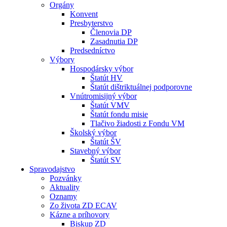
Orgány
Konvent
Presbyterstvo
Členovia DP
Zasadnutia DP
Predsedníctvo
Výbory
Hospodársky výbor
Štatút HV
Štatút dištriktuálnej podporovne
Vnútromisijný výbor
Štatút VMV
Štatút fondu misie
Tlačivo žiadosti z Fondu VM
Školský výbor
Štatút ŠV
Stavebný výbor
Štatút SV
Spravodajstvo
Pozvánky
Aktuality
Oznamy
Zo života ZD ECAV
Kázne a príhovory
Biskup ZD