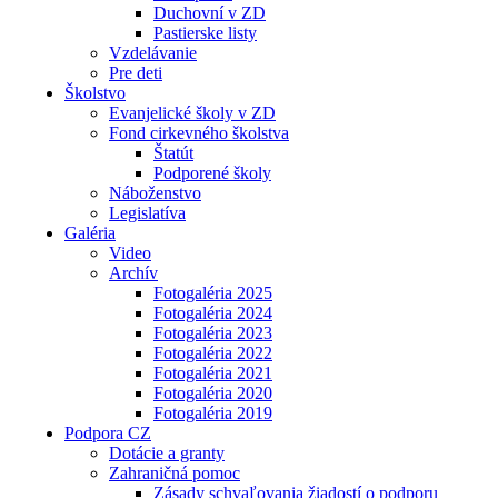
Duchovní v ZD
Pastierske listy
Vzdelávanie
Pre deti
Školstvo
Evanjelické školy v ZD
Fond cirkevného školstva
Štatút
Podporené školy
Náboženstvo
Legislatíva
Galéria
Video
Archív
Fotogaléria 2025
Fotogaléria 2024
Fotogaléria 2023
Fotogaléria 2022
Fotogaléria 2021
Fotogaléria 2020
Fotogaléria 2019
Podpora CZ
Dotácie a granty
Zahraničná pomoc
Zásady schvaľovania žiadostí o podporu