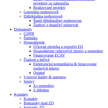
projektov zo zahraničia
Realizované projekty
Generálna podporoveň
Dištriktuálna podporoveň
Štatút dištriktuálnej podporovne
Žiadosť o finančný príspevok
Dokumenty
GDPR
Štatistika
Hospodárenie
Účtovná závierka a rozpočet ZD
Hospodárenie cirkevných zborov a seniorátov
Financovanie ECAV
Žiadosti a tlačivá
Elektronická komunikácia & Spracovanie
osobných údajov
Ostatné
Vzorové štatúty & smernice
Správy
Zo seniorátov
Z dištriktu
Kontakty
Kontakty
Biskupský úrad ZD
Senioráty ZD