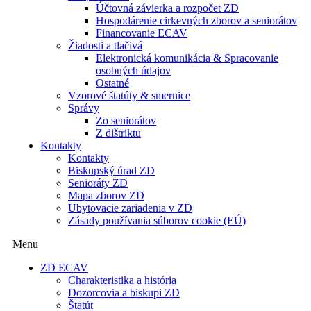
Účtovná závierka a rozpočet ZD
Hospodárenie cirkevných zborov a seniorátov
Financovanie ECAV
Žiadosti a tlačivá
Elektronická komunikácia & Spracovanie
osobných údajov
Ostatné
Vzorové štatúty & smernice
Správy
Zo seniorátov
Z dištriktu
Kontakty
Kontakty
Biskupský úrad ZD
Senioráty ZD
Mapa zborov ZD
Ubytovacie zariadenia v ZD
Zásady používania súborov cookie (EÚ)
Menu
ZD ECAV
Charakteristika a história
Dozorcovia a biskupi ZD
Štatút