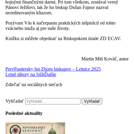
hojnými finančnými darmi. Pri tom všetkom, zostával verný
Pánovi Ježišovi, tak že ho biskup Dušan Fajnor nazval
neordinovaným kňazom.
Pozývam Vás k načerpaniu praktických inšpirácií od tohto
vzácneho muža aj pre naše životy.
Knižku si môžete objednať na Biskupskom úrade ZD ECAV.
Martin Miti Kováč, autor
Prev
Pastiersky list Zboru biskupov – Letnice 2025
Letné tábory na Súši
Ďalšie
Zdieľať na sociálnych sieťach
Vyhľadať
Vyhľadať
Posledné aktuality