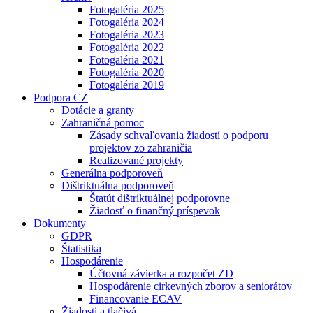
Fotogaléria 2025
Fotogaléria 2024
Fotogaléria 2023
Fotogaléria 2022
Fotogaléria 2021
Fotogaléria 2020
Fotogaléria 2019
Podpora CZ
Dotácie a granty
Zahraničná pomoc
Zásady schvaľovania žiadostí o podporu
projektov zo zahraničia
Realizované projekty
Generálna podporoveň
Dištriktuálna podporoveň
Štatút dištriktuálnej podporovne
Žiadosť o finančný príspevok
Dokumenty
GDPR
Štatistika
Hospodárenie
Účtovná závierka a rozpočet ZD
Hospodárenie cirkevných zborov a seniorátov
Financovanie ECAV
Žiadosti a tlačivá