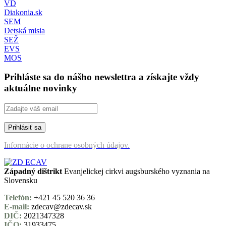
VD
Diakonia.sk
SEM
Detská misia
SEŽ
EVS
MOS
Prihláste sa do nášho newslettra a získajte vždy
aktuálne novinky
Informácie o ochrane osobných údajov.
Západný dištrikt
Evanjelickej cirkvi augsburského vyznania na
Slovensku
Telefón:
+421 45 520 36 36
E-mail:
zdecav@zdecav.sk
DIČ:
2021347328
IČO:
31933475