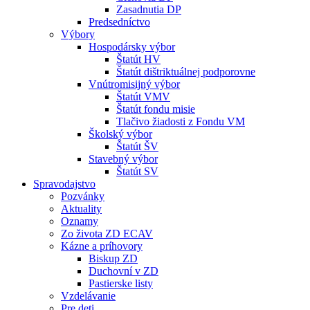
Zasadnutia DP
Predsedníctvo
Výbory
Hospodársky výbor
Štatút HV
Štatút dištriktuálnej podporovne
Vnútromisijný výbor
Štatút VMV
Štatút fondu misie
Tlačivo žiadosti z Fondu VM
Školský výbor
Štatút ŠV
Stavebný výbor
Štatút SV
Spravodajstvo
Pozvánky
Aktuality
Oznamy
Zo života ZD ECAV
Kázne a príhovory
Biskup ZD
Duchovní v ZD
Pastierske listy
Vzdelávanie
Pre deti