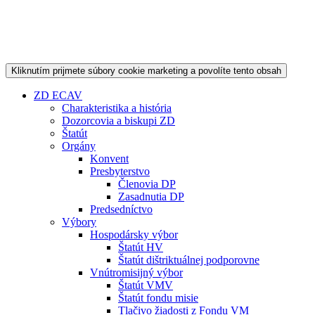
Kliknutím prijmete súbory cookie marketing a povolíte tento obsah
ZD ECAV
Charakteristika a história
Dozorcovia a biskupi ZD
Štatút
Orgány
Konvent
Presbyterstvo
Členovia DP
Zasadnutia DP
Predsedníctvo
Výbory
Hospodársky výbor
Štatút HV
Štatút dištriktuálnej podporovne
Vnútromisijný výbor
Štatút VMV
Štatút fondu misie
Tlačivo žiadosti z Fondu VM