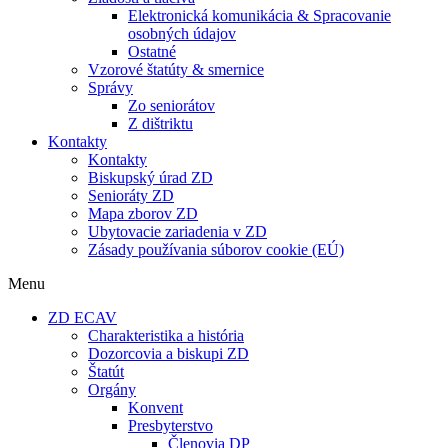
Elektronická komunikácia & Spracovanie
osobných údajov
Ostatné
Vzorové štatúty & smernice
Správy
Zo seniorátov
Z dištriktu
Kontakty
Kontakty
Biskupský úrad ZD
Senioráty ZD
Mapa zborov ZD
Ubytovacie zariadenia v ZD
Zásady používania súborov cookie (EÚ)
Menu
ZD ECAV
Charakteristika a história
Dozorcovia a biskupi ZD
Štatút
Orgány
Konvent
Presbyterstvo
Členovia DP