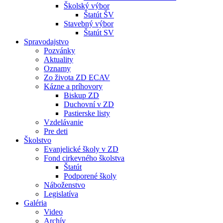
Školský výbor
Štatút ŠV
Stavebný výbor
Štatút SV
Spravodajstvo
Pozvánky
Aktuality
Oznamy
Zo života ZD ECAV
Kázne a príhovory
Biskup ZD
Duchovní v ZD
Pastierske listy
Vzdelávanie
Pre deti
Školstvo
Evanjelické školy v ZD
Fond cirkevného školstva
Štatút
Podporené školy
Náboženstvo
Legislatíva
Galéria
Video
Archív