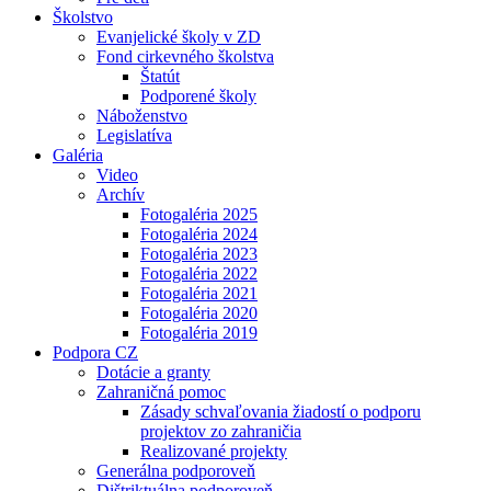
Školstvo
Evanjelické školy v ZD
Fond cirkevného školstva
Štatút
Podporené školy
Náboženstvo
Legislatíva
Galéria
Video
Archív
Fotogaléria 2025
Fotogaléria 2024
Fotogaléria 2023
Fotogaléria 2022
Fotogaléria 2021
Fotogaléria 2020
Fotogaléria 2019
Podpora CZ
Dotácie a granty
Zahraničná pomoc
Zásady schvaľovania žiadostí o podporu
projektov zo zahraničia
Realizované projekty
Generálna podporoveň
Dištriktuálna podporoveň