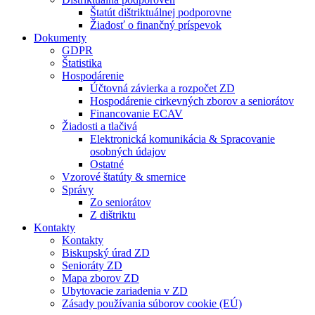
Štatút dištriktuálnej podporovne
Žiadosť o finančný príspevok
Dokumenty
GDPR
Štatistika
Hospodárenie
Účtovná závierka a rozpočet ZD
Hospodárenie cirkevných zborov a seniorátov
Financovanie ECAV
Žiadosti a tlačivá
Elektronická komunikácia & Spracovanie
osobných údajov
Ostatné
Vzorové štatúty & smernice
Správy
Zo seniorátov
Z dištriktu
Kontakty
Kontakty
Biskupský úrad ZD
Senioráty ZD
Mapa zborov ZD
Ubytovacie zariadenia v ZD
Zásady používania súborov cookie (EÚ)