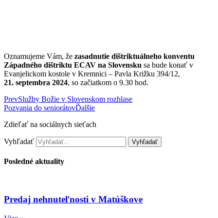
Oznamujeme Vám, že
zasadnutie dištriktuálneho konventu
Západného dištriktu
ECAV na Slovensku
sa bude konať v
Evanjelickom kostole v Kremnici – Pavla Križku 394/12,
21. septembra 2024
, so začiatkom o 9.30 hod.
Prev
Služby Božie v Slovenskom rozhlase
Pozvania do seniorátov
Ďalšie
Zdieľať na sociálnych sieťach
Vyhľadať
Vyhľadať
Posledné aktuality
Predaj nehnuteľnosti v Matúškove