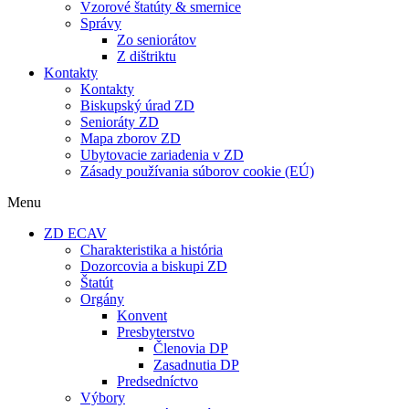
Vzorové štatúty & smernice
Správy
Zo seniorátov
Z dištriktu
Kontakty
Kontakty
Biskupský úrad ZD
Senioráty ZD
Mapa zborov ZD
Ubytovacie zariadenia v ZD
Zásady používania súborov cookie (EÚ)
Menu
ZD ECAV
Charakteristika a história
Dozorcovia a biskupi ZD
Štatút
Orgány
Konvent
Presbyterstvo
Členovia DP
Zasadnutia DP
Predsedníctvo
Výbory