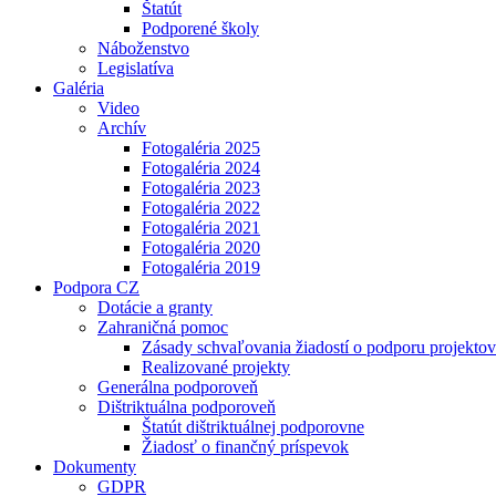
Štatút
Podporené školy
Náboženstvo
Legislatíva
Galéria
Video
Archív
Fotogaléria 2025
Fotogaléria 2024
Fotogaléria 2023
Fotogaléria 2022
Fotogaléria 2021
Fotogaléria 2020
Fotogaléria 2019
Podpora CZ
Dotácie a granty
Zahraničná pomoc
Zásady schvaľovania žiadostí o podporu projektov
Realizované projekty
Generálna podporoveň
Dištriktuálna podporoveň
Štatút dištriktuálnej podporovne
Žiadosť o finančný príspevok
Dokumenty
GDPR