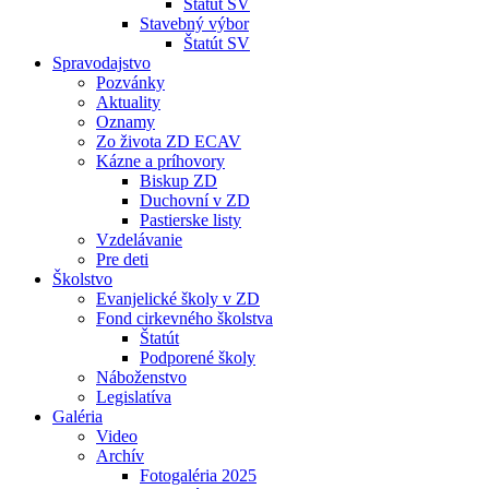
Štatút ŠV
Stavebný výbor
Štatút SV
Spravodajstvo
Pozvánky
Aktuality
Oznamy
Zo života ZD ECAV
Kázne a príhovory
Biskup ZD
Duchovní v ZD
Pastierske listy
Vzdelávanie
Pre deti
Školstvo
Evanjelické školy v ZD
Fond cirkevného školstva
Štatút
Podporené školy
Náboženstvo
Legislatíva
Galéria
Video
Archív
Fotogaléria 2025