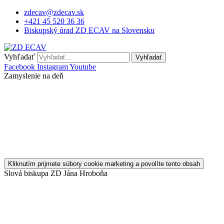
Preskočiť
zdecav@zdecav.sk
na
+421 45 520 36 36
obsah
Biskupský úrad ZD ECAV na Slovensku
Vyhľadať
Vyhľadať
Facebook
Instagram
Youtube
Zamyslenie na deň
Kliknutím prijmete súbory cookie marketing a povolíte tento obsah
Slová biskupa ZD Jána Hroboňa