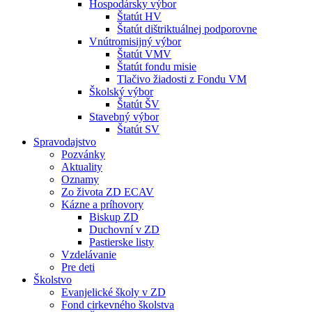
Hospodársky výbor
Štatút HV
Štatút dištriktuálnej podporovne
Vnútromisijný výbor
Štatút VMV
Štatút fondu misie
Tlačivo žiadosti z Fondu VM
Školský výbor
Štatút ŠV
Stavebný výbor
Štatút SV
Spravodajstvo
Pozvánky
Aktuality
Oznamy
Zo života ZD ECAV
Kázne a príhovory
Biskup ZD
Duchovní v ZD
Pastierske listy
Vzdelávanie
Pre deti
Školstvo
Evanjelické školy v ZD
Fond cirkevného školstva