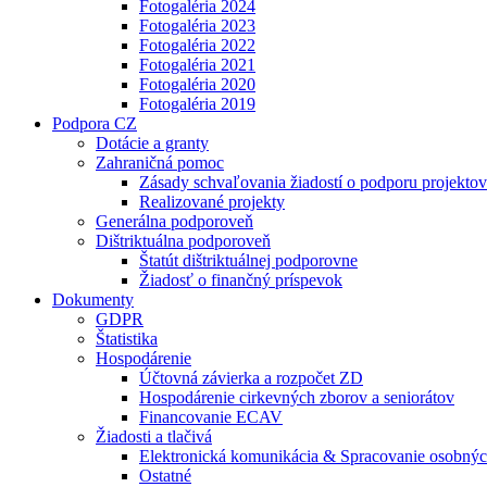
Fotogaléria 2024
Fotogaléria 2023
Fotogaléria 2022
Fotogaléria 2021
Fotogaléria 2020
Fotogaléria 2019
Podpora CZ
Dotácie a granty
Zahraničná pomoc
Zásady schvaľovania žiadostí o podporu projektov
Realizované projekty
Generálna podporoveň
Dištriktuálna podporoveň
Štatút dištriktuálnej podporovne
Žiadosť o finančný príspevok
Dokumenty
GDPR
Štatistika
Hospodárenie
Účtovná závierka a rozpočet ZD
Hospodárenie cirkevných zborov a seniorátov
Financovanie ECAV
Žiadosti a tlačivá
Elektronická komunikácia & Spracovanie osobnýc
Ostatné