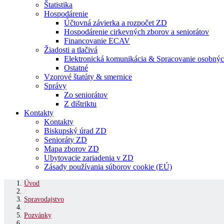
Štatistika
Hospodárenie
Účtovná závierka a rozpočet ZD
Hospodárenie cirkevných zborov a seniorátov
Financovanie ECAV
Žiadosti a tlačivá
Elektronická komunikácia & Spracovanie osobnýc
Ostatné
Vzorové štatúty & smernice
Správy
Zo seniorátov
Z dištriktu
Kontakty
Kontakty
Biskupský úrad ZD
Senioráty ZD
Mapa zborov ZD
Ubytovacie zariadenia v ZD
Zásady používania súborov cookie (EÚ)
Úvod
/
Spravodajstvo
/
Pozvánky
/