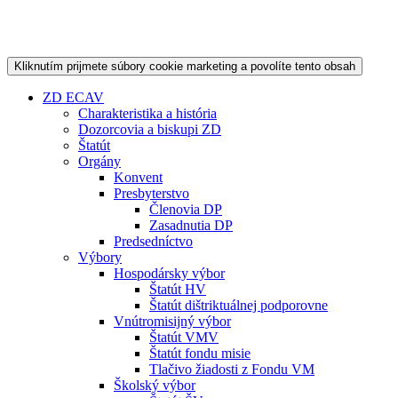
Kliknutím prijmete súbory cookie marketing a povolíte tento obsah
ZD ECAV
Charakteristika a história
Dozorcovia a biskupi ZD
Štatút
Orgány
Konvent
Presbyterstvo
Členovia DP
Zasadnutia DP
Predsedníctvo
Výbory
Hospodársky výbor
Štatút HV
Štatút dištriktuálnej podporovne
Vnútromisijný výbor
Štatút VMV
Štatút fondu misie
Tlačivo žiadosti z Fondu VM
Školský výbor