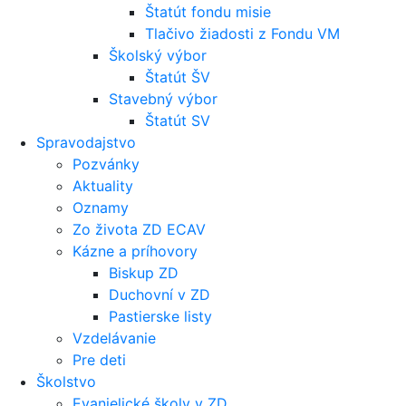
Štatút fondu misie
Tlačivo žiadosti z Fondu VM
Školský výbor
Štatút ŠV
Stavebný výbor
Štatút SV
Spravodajstvo
Pozvánky
Aktuality
Oznamy
Zo života ZD ECAV
Kázne a príhovory
Biskup ZD
Duchovní v ZD
Pastierske listy
Vzdelávanie
Pre deti
Školstvo
Evanjelické školy v ZD