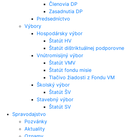
Členovia DP
Zasadnutia DP
Predsedníctvo
Výbory
Hospodársky výbor
Štatút HV
Štatút dištriktuálnej podporovne
Vnútromisijný výbor
Štatút VMV
Štatút fondu misie
Tlačivo žiadosti z Fondu VM
Školský výbor
Štatút ŠV
Stavebný výbor
Štatút SV
Spravodajstvo
Pozvánky
Aktuality
Oznamy