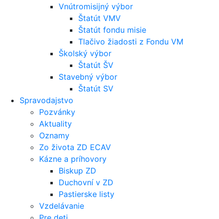
Vnútromisijný výbor
Štatút VMV
Štatút fondu misie
Tlačivo žiadosti z Fondu VM
Školský výbor
Štatút ŠV
Stavebný výbor
Štatút SV
Spravodajstvo
Pozvánky
Aktuality
Oznamy
Zo života ZD ECAV
Kázne a príhovory
Biskup ZD
Duchovní v ZD
Pastierske listy
Vzdelávanie
Pre deti