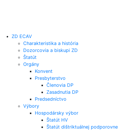
ZD ECAV
Charakteristika a história
Dozorcovia a biskupi ZD
Štatút
Orgány
Konvent
Presbyterstvo
Členovia DP
Zasadnutia DP
Predsedníctvo
Výbory
Hospodársky výbor
Štatút HV
Štatút dištriktuálnej podporovne