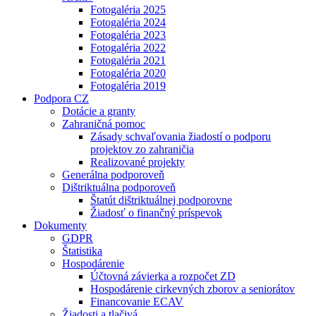
Fotogaléria 2025
Fotogaléria 2024
Fotogaléria 2023
Fotogaléria 2022
Fotogaléria 2021
Fotogaléria 2020
Fotogaléria 2019
Podpora CZ
Dotácie a granty
Zahraničná pomoc
Zásady schvaľovania žiadostí o podporu
projektov zo zahraničia
Realizované projekty
Generálna podporoveň
Dištriktuálna podporoveň
Štatút dištriktuálnej podporovne
Žiadosť o finančný príspevok
Dokumenty
GDPR
Štatistika
Hospodárenie
Účtovná závierka a rozpočet ZD
Hospodárenie cirkevných zborov a seniorátov
Financovanie ECAV
Žiadosti a tlačivá