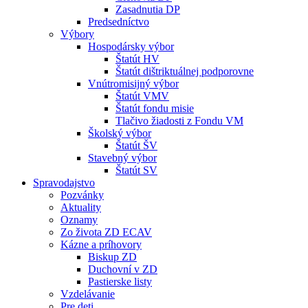
Zasadnutia DP
Predsedníctvo
Výbory
Hospodársky výbor
Štatút HV
Štatút dištriktuálnej podporovne
Vnútromisijný výbor
Štatút VMV
Štatút fondu misie
Tlačivo žiadosti z Fondu VM
Školský výbor
Štatút ŠV
Stavebný výbor
Štatút SV
Spravodajstvo
Pozvánky
Aktuality
Oznamy
Zo života ZD ECAV
Kázne a príhovory
Biskup ZD
Duchovní v ZD
Pastierske listy
Vzdelávanie
Pre deti