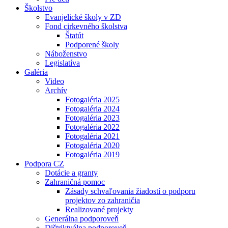
Školstvo
Evanjelické školy v ZD
Fond cirkevného školstva
Štatút
Podporené školy
Náboženstvo
Legislatíva
Galéria
Video
Archív
Fotogaléria 2025
Fotogaléria 2024
Fotogaléria 2023
Fotogaléria 2022
Fotogaléria 2021
Fotogaléria 2020
Fotogaléria 2019
Podpora CZ
Dotácie a granty
Zahraničná pomoc
Zásady schvaľovania žiadostí o podporu
projektov zo zahraničia
Realizované projekty
Generálna podporoveň
Dištriktuálna podporoveň