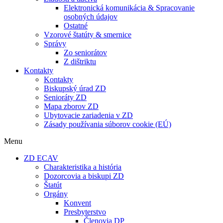
Elektronická komunikácia & Spracovanie
osobných údajov
Ostatné
Vzorové štatúty & smernice
Správy
Zo seniorátov
Z dištriktu
Kontakty
Kontakty
Biskupský úrad ZD
Senioráty ZD
Mapa zborov ZD
Ubytovacie zariadenia v ZD
Zásady používania súborov cookie (EÚ)
Menu
ZD ECAV
Charakteristika a história
Dozorcovia a biskupi ZD
Štatút
Orgány
Konvent
Presbyterstvo
Členovia DP