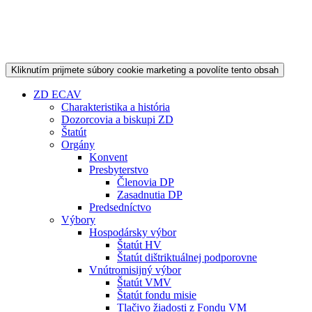
Kliknutím prijmete súbory cookie marketing a povolíte tento obsah
ZD ECAV
Charakteristika a história
Dozorcovia a biskupi ZD
Štatút
Orgány
Konvent
Presbyterstvo
Členovia DP
Zasadnutia DP
Predsedníctvo
Výbory
Hospodársky výbor
Štatút HV
Štatút dištriktuálnej podporovne
Vnútromisijný výbor
Štatút VMV
Štatút fondu misie
Tlačivo žiadosti z Fondu VM