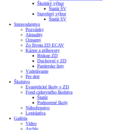
Školský výbor
Štatút ŠV
Stavebný výbor
Štatút SV
Spravodajstvo
Pozvánky
Aktuality
Oznamy
Zo života ZD ECAV
Kázne a príhovory
Biskup ZD
Duchovní v ZD
Pastierske listy
Vzdelávanie
Pre deti
Školstvo
Evanjelické školy v ZD
Fond cirkevného školstva
Štatút
Podporené školy
Náboženstvo
Legislatíva
Galéria
Video
Archív