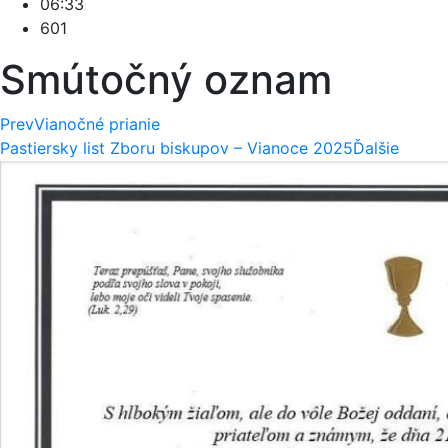
06:33
601
Smútočný oznam
Prev
Vianočné prianie
Pastiersky list Zboru biskupov – Vianoce 2025
Ďalšie