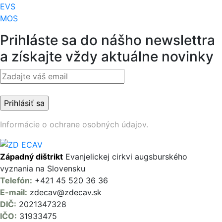
EVS
MOS
Prihláste sa do nášho newslettra
a získajte vždy aktuálne novinky
Informácie o ochrane osobných údajov.
Západný dištrikt
Evanjelickej cirkvi augsburského
vyznania na Slovensku
Telefón:
+421 45 520 36 36
E-mail:
zdecav@zdecav.sk
DIČ:
2021347328
IČO:
31933475