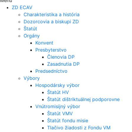
Menu
ZD ECAV
Charakteristika a história
Dozorcovia a biskupi ZD
Štatút
Orgány
Konvent
Presbyterstvo
Členovia DP
Zasadnutia DP
Predsedníctvo
Výbory
Hospodársky výbor
Štatút HV
Štatút dištriktuálnej podporovne
Vnútromisijný výbor
Štatút VMV
Štatút fondu misie
Tlačivo žiadosti z Fondu VM