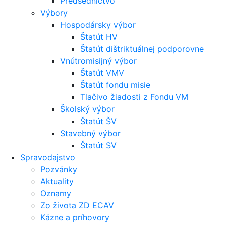
Predsedníctvo
Výbory
Hospodársky výbor
Štatút HV
Štatút dištriktuálnej podporovne
Vnútromisijný výbor
Štatút VMV
Štatút fondu misie
Tlačivo žiadosti z Fondu VM
Školský výbor
Štatút ŠV
Stavebný výbor
Štatút SV
Spravodajstvo
Pozvánky
Aktuality
Oznamy
Zo života ZD ECAV
Kázne a príhovory