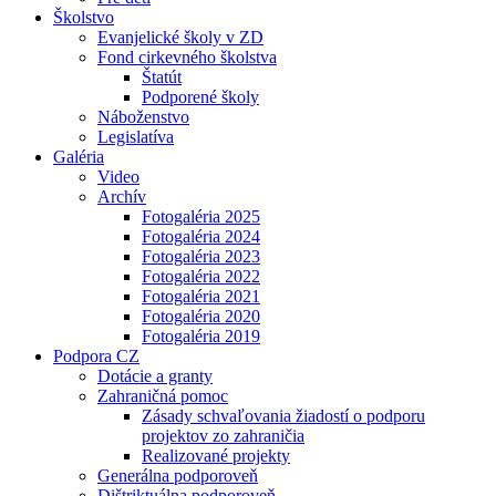
Školstvo
Evanjelické školy v ZD
Fond cirkevného školstva
Štatút
Podporené školy
Náboženstvo
Legislatíva
Galéria
Video
Archív
Fotogaléria 2025
Fotogaléria 2024
Fotogaléria 2023
Fotogaléria 2022
Fotogaléria 2021
Fotogaléria 2020
Fotogaléria 2019
Podpora CZ
Dotácie a granty
Zahraničná pomoc
Zásady schvaľovania žiadostí o podporu
projektov zo zahraničia
Realizované projekty
Generálna podporoveň
Dištriktuálna podporoveň