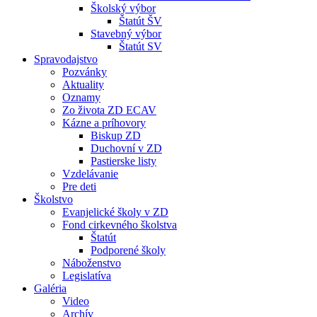
Školský výbor
Štatút ŠV
Stavebný výbor
Štatút SV
Spravodajstvo
Pozvánky
Aktuality
Oznamy
Zo života ZD ECAV
Kázne a príhovory
Biskup ZD
Duchovní v ZD
Pastierske listy
Vzdelávanie
Pre deti
Školstvo
Evanjelické školy v ZD
Fond cirkevného školstva
Štatút
Podporené školy
Náboženstvo
Legislatíva
Galéria
Video
Archív