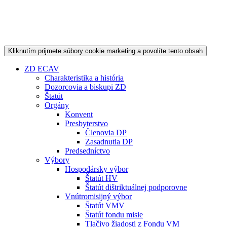
Kliknutím prijmete súbory cookie marketing a povolíte tento obsah
ZD ECAV
Charakteristika a história
Dozorcovia a biskupi ZD
Štatút
Orgány
Konvent
Presbyterstvo
Členovia DP
Zasadnutia DP
Predsedníctvo
Výbory
Hospodársky výbor
Štatút HV
Štatút dištriktuálnej podporovne
Vnútromisijný výbor
Štatút VMV
Štatút fondu misie
Tlačivo žiadosti z Fondu VM