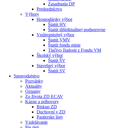
Zasadnutia DP
Predsedníctvo
Výbory
Hospodársky výbor
Štatút HV
Štatút dištriktuálnej podporovne
Vnútromisijný výbor
Štatút VMV
Štatút fondu misie
Tlačivo žiadosti z Fondu VM
Školský výbor
Štatút ŠV
Stavebný výbor
Štatút SV
Spravodajstvo
Pozvánky
Aktuality
Oznamy
Zo života ZD ECAV
Kázne a príhovory
Biskup ZD
Duchovní v ZD
Pastierske listy
Vzdelávanie
Pre deti