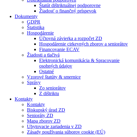
Štatút dištriktuálnej podporovne
Žiadosť o finančný príspevok
Dokumenty
GDPR
Štatistika
Hospodárenie
Účtovná závierka a rozpočet ZD
Hospodárenie cirkevných zborov a seniorátov
Financovanie ECAV
Žiadosti a tlačivá
Elektronická komunikácia & Spracovanie
osobných údajov
Ostatné
Vzorové štatúty & smernice
Správy
Zo seniorátov
Z dištriktu
Kontakty
Kontakty
Biskupský úrad ZD
Senioráty ZD
Mapa zborov ZD
Ubytovacie zariadenia v ZD
Zásady používania súborov cookie (EÚ)