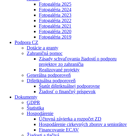
Fotogaléria 2025
Fotogaléria 2024
Fotogaléria 2023
Fotogaléria 2022
Fotogaléria 2021
Fotogaléria 2020
Fotogaléria 2019
Podpora CZ
Dotácie a granty
Zahraničná pomoc
Zásady schvaľovania žiadostí o podporu
projektov zo zahraničia
Realizované projekty
Generálna podporoveň
Dištriktuálna podporoveň
Štatút dištriktuálnej podporovne
Žiadosť o finančný príspevok
Dokumenty
GDPR
Štatistika
Hospodárenie
Účtovná závierka a rozpočet ZD
Hospodárenie cirkevných zborov a seniorátov
Financovanie ECAV
Žiadosti a tlačivá