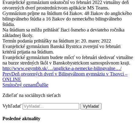
Evanjelické gymnázium uskutoční vo februári 2022 virtuálny deň
otvorených dverí prostredníctvom aplikácie MS Teams.
Gymnázium príjme na štúdium 64 žiakov. 48 žiakov do anglického
bilingválneho štúdia a 16 žiakov do nemeckého bilingválneho
štúdia.
Na štúdium sa môžu prihlásiť žiaci ôsmeho a deviateho ročníka
základnej školy.
Termín podania prihlášky na štúdium je: 20. marec 2022
Evanjelické gymnázium Banská Bystrica zverejní vo februári
kritériá prijatia na štúdium.
Evanjelické gymnázium budete môcť vo februári sledovať virtuálne
na burze stredných škôl v Banskobystrickom samosprávnom kraji.
http://www.egymbb.sk/…/anglicke-a-nemecke-bilingvalne…/
Prev
Deň otvorených dverí v Bilingválnom gymnáziu v Tisovci –
ONLINE
Smútočný oznam
Ďalšie
Zdieľať na sociálnych sieťach
Vyhľadať
Vyhľadať
Posledné aktuality