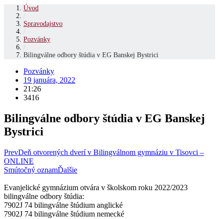
Úvod
/
Spravodajstvo
/
Pozvánky
/
Bilingválne odbory štúdia v EG Banskej Bystrici
Pozvánky
19 januára, 2022
21:26
3416
Bilingválne odbory štúdia v EG Banskej
Bystrici
Prev
Deň otvorených dverí v Bilingválnom gymnáziu v Tisovci –
ONLINE
Smútočný oznam
Ďalšie
Evanjelické gymnázium otvára v školskom roku 2022/2023
bilingválne odbory štúdia:
7902J 74 bilingválne štúdium anglické
7902J 74 bilingválne štúdium nemecké