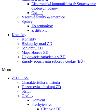
Elektronická komunikácia & Spracovanie
osobných údajov
Ostatné
Vzorové štatúty & smernice
Správy
Zo seniorátov
Z dištriktu
Kontakty
Kontakty
Biskupský úrad ZD
Senioráty ZD
Mapa zborov ZD
Ubytovacie zariadenia v ZD
Zásady používania súborov cookie (EÚ)
Menu
ZD ECAV
Charakteristika a história
Dozorcovia a biskupi ZD
Štatút
Orgány
Konvent
Presbyterstvo
Členovia DP