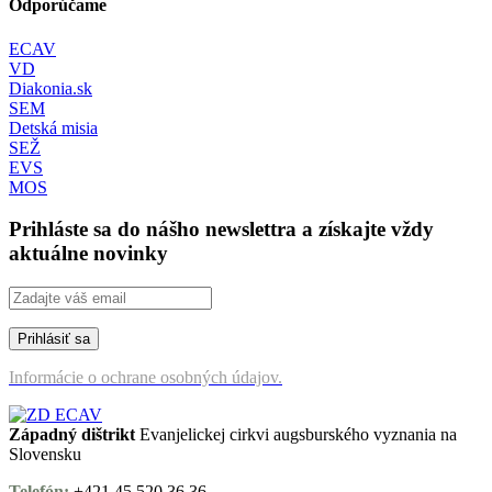
Odporúčame
ECAV
VD
Diakonia.sk
SEM
Detská misia
SEŽ
EVS
MOS
Prihláste sa do nášho newslettra a získajte vždy
aktuálne novinky
Informácie o ochrane osobných údajov.
Západný dištrikt
Evanjelickej cirkvi augsburského vyznania na
Slovensku
Telefón:
+421 45 520 36 36