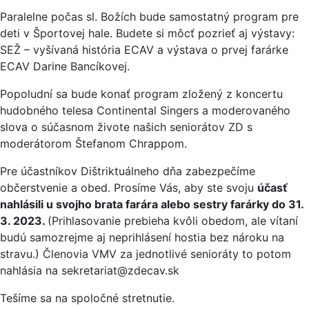
Paralelne počas sl. Božích bude samostatný program pre
deti v Športovej hale. Budete si môcť pozrieť aj výstavy:
SEŽ – vyšívaná história ECAV a výstava o prvej farárke
ECAV Darine Bancíkovej.
Popoludní sa bude konať program zložený z koncertu
hudobného telesa Continental Singers a moderovaného
slova o súčasnom živote našich seniorátov ZD s
moderátorom Štefanom Chrappom.
Pre účastníkov Dištriktuálneho dňa zabezpečíme
občerstvenie a obed. Prosíme Vás, aby ste svoju
účasť
nahlásili u svojho brata farára alebo sestry farárky do 31.
3. 2023.
(Prihlasovanie prebieha kvôli obedom, ale vítaní
budú samozrejme aj neprihlásení hostia bez nároku na
stravu.) Členovia VMV za jednotlivé senioráty to potom
nahlásia na sekretariat@zdecav.sk
Tešíme sa na spoločné stretnutie.