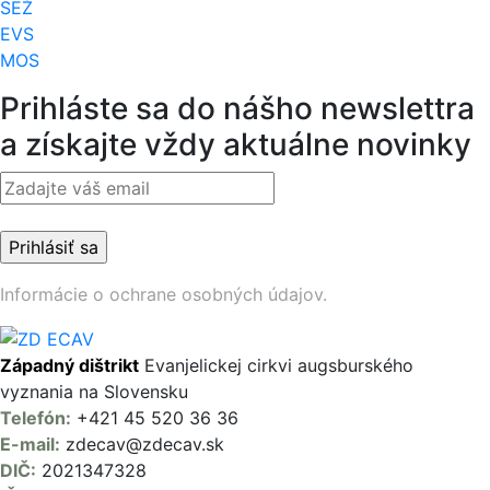
SEŽ
EVS
MOS
Prihláste sa do nášho newslettra
a získajte vždy aktuálne novinky
Informácie o ochrane osobných údajov.
Západný dištrikt
Evanjelickej cirkvi augsburského
vyznania na Slovensku
Telefón:
+421 45 520 36 36
E-mail:
zdecav@zdecav.sk
DIČ:
2021347328