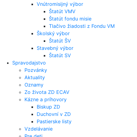
Vnútromisijný výbor
Štatút VMV
Štatút fondu misie
Tlačivo žiadosti z Fondu VM
Školský výbor
Štatút ŠV
Stavebný výbor
Štatút SV
Spravodajstvo
Pozvánky
Aktuality
Oznamy
Zo života ZD ECAV
Kázne a príhovory
Biskup ZD
Duchovní v ZD
Pastierske listy
Vzdelávanie
Pre deti