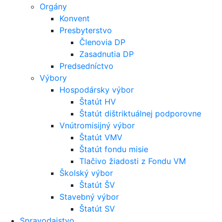
Orgány
Konvent
Presbyterstvo
Členovia DP
Zasadnutia DP
Predsedníctvo
Výbory
Hospodársky výbor
Štatút HV
Štatút dištriktuálnej podporovne
Vnútromisijný výbor
Štatút VMV
Štatút fondu misie
Tlačivo žiadosti z Fondu VM
Školský výbor
Štatút ŠV
Stavebný výbor
Štatút SV
Spravodajstvo