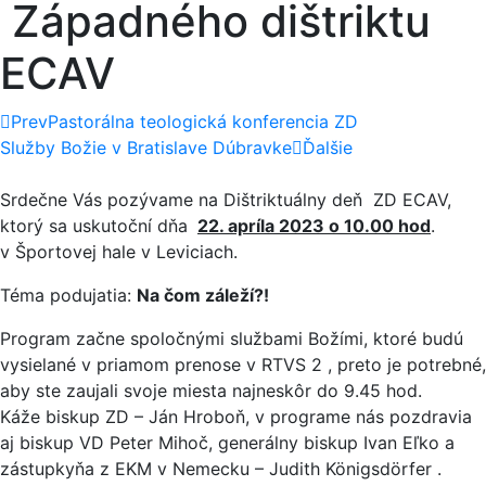
Západného dištriktu
ECAV
Prev
Pastorálna teologická konferencia ZD
Služby Božie v Bratislave Dúbravke
Ďalšie
Srdečne Vás pozývame na Dištriktuálny deň ZD ECAV,
ktorý sa uskutoční dňa
22. apríla 2023 o 10.00 hod
.
v Športovej hale v Leviciach.
Téma podujatia:
Na čom záleží?!
Program začne spoločnými službami Božími, ktoré budú
vysielané v priamom prenose v RTVS 2 , preto je potrebné,
aby ste zaujali svoje miesta najneskôr do 9.45 hod.
Káže biskup ZD – Ján Hroboň, v programe nás pozdravia
aj biskup VD Peter Mihoč, generálny biskup Ivan Eľko a
zástupkyňa z EKM v Nemecku – Judith Königsdörfer .