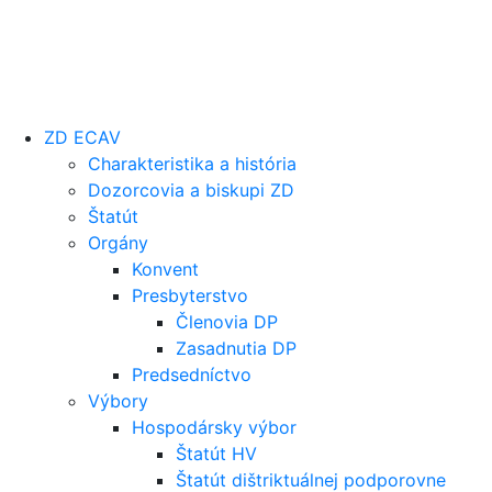
ZD ECAV
Charakteristika a história
Dozorcovia a biskupi ZD
Štatút
Orgány
Konvent
Presbyterstvo
Členovia DP
Zasadnutia DP
Predsedníctvo
Výbory
Hospodársky výbor
Štatút HV
Štatút dištriktuálnej podporovne