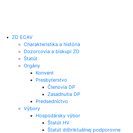
ZD ECAV
Charakteristika a história
Dozorcovia a biskupi ZD
Štatút
Orgány
Konvent
Presbyterstvo
Členovia DP
Zasadnutia DP
Predsedníctvo
Výbory
Hospodársky výbor
Štatút HV
Štatút dištriktuálnej podporovne