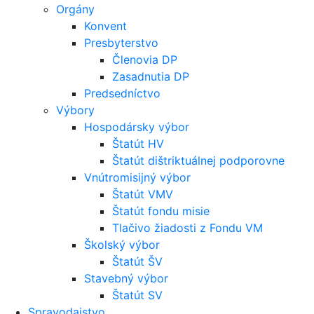
Orgány
Konvent
Presbyterstvo
Členovia DP
Zasadnutia DP
Predsedníctvo
Výbory
Hospodársky výbor
Štatút HV
Štatút dištriktuálnej podporovne
Vnútromisijný výbor
Štatút VMV
Štatút fondu misie
Tlačivo žiadosti z Fondu VM
Školský výbor
Štatút ŠV
Stavebný výbor
Štatút SV
Spravodajstvo