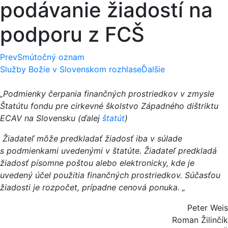
podávanie žiadostí na
podporu z FCŠ
Prev
Smútočný oznam
Služby Božie v Slovenskom rozhlase
Ďalšie
„Podmienky čerpania finančných prostriedkov v zmysle
Štatútu fondu pre cirkevné školstvo Západného dištriktu
ECAV na Slovensku (ďalej
štatút
)
Žiadateľ môže predkladať žiadosť iba v súlade
s podmienkami uvedenými v štatúte. Žiadateľ predkladá
žiadosť písomne poštou alebo elektronicky, kde je
uvedený účel použitia finančných prostriedkov. Súčasťou
žiadosti je rozpočet, prípadne cenová ponuka. „
Peter Weis
Roman Žilinčík