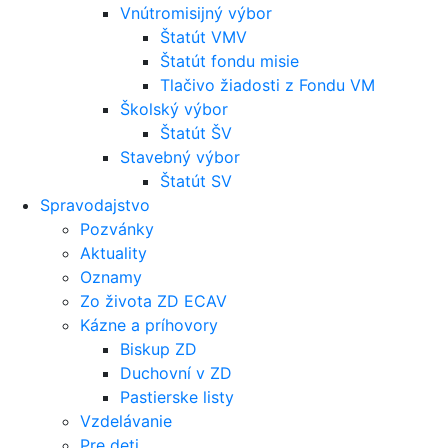
Vnútromisijný výbor
Štatút VMV
Štatút fondu misie
Tlačivo žiadosti z Fondu VM
Školský výbor
Štatút ŠV
Stavebný výbor
Štatút SV
Spravodajstvo
Pozvánky
Aktuality
Oznamy
Zo života ZD ECAV
Kázne a príhovory
Biskup ZD
Duchovní v ZD
Pastierske listy
Vzdelávanie
Pre deti