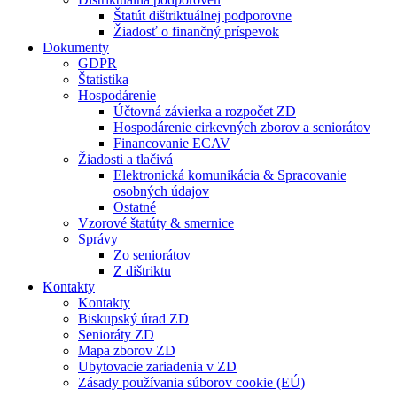
Štatút dištriktuálnej podporovne
Žiadosť o finančný príspevok
Dokumenty
GDPR
Štatistika
Hospodárenie
Účtovná závierka a rozpočet ZD
Hospodárenie cirkevných zborov a seniorátov
Financovanie ECAV
Žiadosti a tlačivá
Elektronická komunikácia & Spracovanie
osobných údajov
Ostatné
Vzorové štatúty & smernice
Správy
Zo seniorátov
Z dištriktu
Kontakty
Kontakty
Biskupský úrad ZD
Senioráty ZD
Mapa zborov ZD
Ubytovacie zariadenia v ZD
Zásady používania súborov cookie (EÚ)