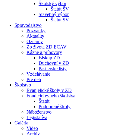
Školský výbor
Štatút ŠV
Stavebný výbor
Štatút SV
Spravodajstvo
Pozvánky
Aktuality
Oznamy
Zo života ZD ECAV
Kázne a príhovory
Biskup ZD
Duchovní v ZD
Pastierske listy
Vzdelávanie
Pre deti
Školstvo
Evanjelické školy v ZD
Fond cirkevného školstva
Štatút
Podporené školy
Náboženstvo
Legislatíva
Galéria
Video
Archív