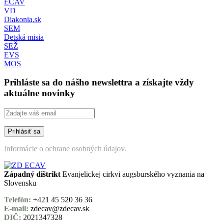
ECAV
VD
Diakonia.sk
SEM
Detská misia
SEŽ
EVS
MOS
Prihláste sa do nášho newslettra a získajte vždy
aktuálne novinky
Informácie o ochrane osobných údajov.
Západný dištrikt
Evanjelickej cirkvi augsburského vyznania na
Slovensku
Telefón:
+421 45 520 36 36
E-mail:
zdecav@zdecav.sk
DIČ:
2021347328