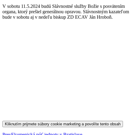
V sobotu 11.5.2024 budú Slávnostné služby Božie s posvätením
organa, ktorý prešiel generálnou opravou. Slávnostným kazateľom
bude v sobotu aj v nedeľu biskup ZD ECAV Ján Hroboň.
Kliknutím prijmete súbory cookie marketing a povolíte tento obsah
Prev
Ekumenická púť jednoty v Bratislave