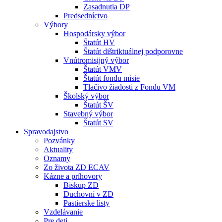
Zasadnutia DP
Predsedníctvo
Výbory
Hospodársky výbor
Štatút HV
Štatút dištriktuálnej podporovne
Vnútromisijný výbor
Štatút VMV
Štatút fondu misie
Tlačivo žiadosti z Fondu VM
Školský výbor
Štatút ŠV
Stavebný výbor
Štatút SV
Spravodajstvo
Pozvánky
Aktuality
Oznamy
Zo života ZD ECAV
Kázne a príhovory
Biskup ZD
Duchovní v ZD
Pastierske listy
Vzdelávanie
Pre deti