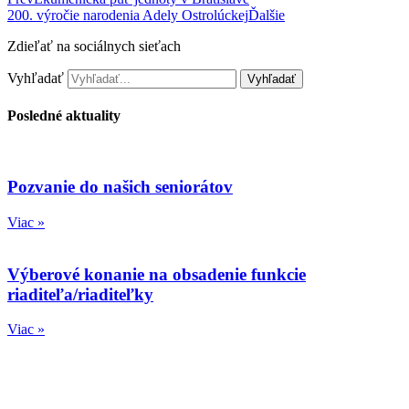
200. výročie narodenia Adely Ostrolúckej
Ďalšie
Zdieľať na sociálnych sieťach
Vyhľadať
Vyhľadať
Posledné aktuality
Pozvanie do našich seniorátov
Viac »
Výberové konanie na obsadenie funkcie
riaditeľa/riaditeľky
Viac »