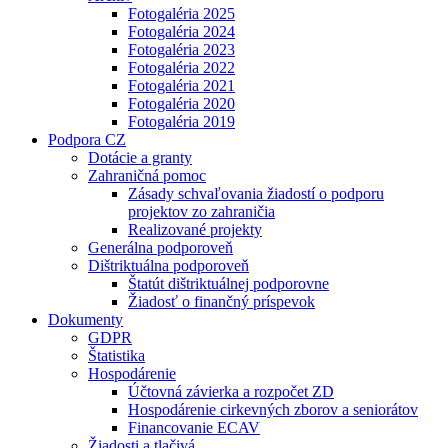
Fotogaléria 2025
Fotogaléria 2024
Fotogaléria 2023
Fotogaléria 2022
Fotogaléria 2021
Fotogaléria 2020
Fotogaléria 2019
Podpora CZ
Dotácie a granty
Zahraničná pomoc
Zásady schvaľovania žiadostí o podporu
projektov zo zahraničia
Realizované projekty
Generálna podporoveň
Dištriktuálna podporoveň
Štatút dištriktuálnej podporovne
Žiadosť o finančný príspevok
Dokumenty
GDPR
Štatistika
Hospodárenie
Účtovná závierka a rozpočet ZD
Hospodárenie cirkevných zborov a seniorátov
Financovanie ECAV
Žiadosti a tlačivá