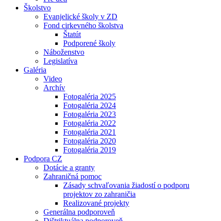
Školstvo
Evanjelické školy v ZD
Fond cirkevného školstva
Štatút
Podporené školy
Náboženstvo
Legislatíva
Galéria
Video
Archív
Fotogaléria 2025
Fotogaléria 2024
Fotogaléria 2023
Fotogaléria 2022
Fotogaléria 2021
Fotogaléria 2020
Fotogaléria 2019
Podpora CZ
Dotácie a granty
Zahraničná pomoc
Zásady schvaľovania žiadostí o podporu
projektov zo zahraničia
Realizované projekty
Generálna podporoveň
Dištriktuálna podporoveň