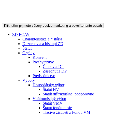
Kliknutím prijmete súbory cookie marketing a povolíte tento obsah
ZD ECAV
Charakteristika a história
Dozorcovia a biskupi ZD
Štatút
Orgány
Konvent
Presbyterstvo
Členovia DP
Zasadnutia DP
Predsedníctvo
Výbory
Hospodársky výbor
Štatút HV
Štatút dištriktuálnej podporovne
Vnútromisijný výbor
Štatút VMV
Štatút fondu misie
Tlačivo žiadosti z Fondu VM