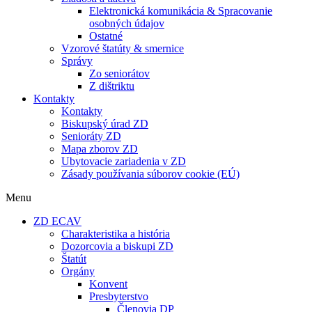
Elektronická komunikácia & Spracovanie
osobných údajov
Ostatné
Vzorové štatúty & smernice
Správy
Zo seniorátov
Z dištriktu
Kontakty
Kontakty
Biskupský úrad ZD
Senioráty ZD
Mapa zborov ZD
Ubytovacie zariadenia v ZD
Zásady používania súborov cookie (EÚ)
Menu
ZD ECAV
Charakteristika a história
Dozorcovia a biskupi ZD
Štatút
Orgány
Konvent
Presbyterstvo
Členovia DP