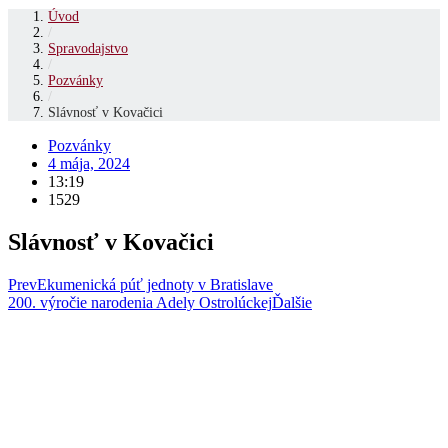
Úvod
/
Spravodajstvo
/
Pozvánky
/
Slávnosť v Kovačici
Pozvánky
4 mája, 2024
13:19
1529
Slávnosť v Kovačici
Prev
Ekumenická púť jednoty v Bratislave
200. výročie narodenia Adely Ostrolúckej
Ďalšie