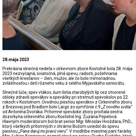
28.mája 2023
Prekrásna slnečná nedeľa v cirkevnom zbore Kostolné bola 28. mája
2023 nezvyčajná, sviatočná, plná spevu, radosti, požehnania
všetkých kresťanov – žien, mužov, ale čo bolo mimoriadnou
zvláštnosťou i detí rôzneho veku z celého Myjavského seniorátu.
Slnečné lúče, spev vtákov, šum lístia starobylých líp cez otvorené
obloky zdravili spevákov a speváčky pri stretnutí spevokolov po 22.
rokoch v Kostolnom. Úvodnou piesňou spevákov z Cirkevného zboru
z Brezovej pod Bradlom bolo Largo zo symfónie č.9
„Z nového světa“
od Antonína Dvořáka. Prítomné spevácke zbory privítala sestra
dozorkyňa cirkevného zboru Kostolné Ing. Zuzana Pepelová.
Hlavným moderátorom bol brat senior Mgr. Miroslav Hvožďara, PhD.,
ktorý všetkých prítomných v chráme Božom uviedol do spevu
piesňou
„Pane daruj mi pravú vieru“
. V modlitbe miestnej pani farárky