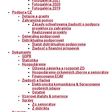
Fotogaléria 2021
Fotogaléria 2020
Fotogaléria 2019
Podpora CZ
Dotácie a granty
Zahraničná pomoc
Zásady schvaľovania žiadostí o podporu
projektov zo zahraničia
Realizované projekty
Generálna podporoveň
Dištriktuálna podporoveň
Štatút dištriktuálnej podporovne
Žiadosť o finančný príspevok
Dokumenty
GDPR
Štatistika
Hospodárenie
Účtovná závierka a rozpočet ZD
Hospodárenie cirkevných zborov a seniorátov
Financovanie ECAV
Žiadosti a tlačivá
Elektronická komunikácia & Spracovanie
osobných údajov
Ostatné
Vzorové štatúty & smernice
Správy
Zo seniorátov
Z dištriktu