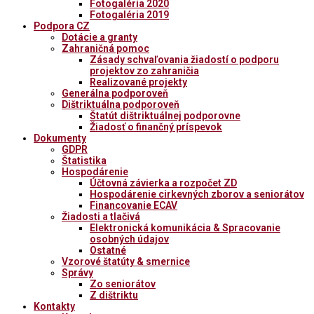
Fotogaléria 2020
Fotogaléria 2019
Podpora CZ
Dotácie a granty
Zahraničná pomoc
Zásady schvaľovania žiadostí o podporu
projektov zo zahraničia
Realizované projekty
Generálna podporoveň
Dištriktuálna podporoveň
Štatút dištriktuálnej podporovne
Žiadosť o finančný príspevok
Dokumenty
GDPR
Štatistika
Hospodárenie
Účtovná závierka a rozpočet ZD
Hospodárenie cirkevných zborov a seniorátov
Financovanie ECAV
Žiadosti a tlačivá
Elektronická komunikácia & Spracovanie
osobných údajov
Ostatné
Vzorové štatúty & smernice
Správy
Zo seniorátov
Z dištriktu
Kontakty