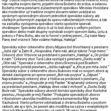
Mgr. Ľubice Kopincovej zazneli slová na oslavu Ducha Svätého, ktorý
nás napĺňa svojimi darmi, prijatím slova Božieho do srdca, a oslavou
Božieho mena piesňami zúčastnených spevákov. Miroslav Hvožďara
ako moderátor už tradične svojimi slovami nielen uvádzal so
správnym sprievodným slovom jednotlivé spevácke súbory, ale
všetkých prítomných zapájal do spevu náboženských motívov, a tak
na začiatku vystúpenia spevákov všetci spoločne spievali
chválospev. Spevácke zbory či už to boli zbory s veľkým počtom
spevákov alebo malé skupiny vyznávali svojim spevom lásku, úctu a
pokoru v Pánu Bohu, ako sa to hovorí v jednej piesni
„ Čuj naše hlasy
Pane, keď vrúcne k Tebe voláme Haleluja, Haleluja“.
Spevácky súbor cirkevného zboru Myjava bol štvorhlasný s piesňami
„Ježiš žije“
a Žalm 8:
„Hospodine, Pane náš, aké je slávne Tvoje meno.“
Cirkevný zbor Vrbovce sa predstavil s piesňami
„Haleluja“
a „On prišiel
k nám.“
Cirkevný zbor Turá Lúka vystúpil s piesňami
„Duchu svätý“
a
„Otče náš.“
Spevokol z cirkevného zboru Brezová pod Bradlom
prítomných potešil piesňami
„Ježišu najkrajší“
a „
Kto je pre mňa Ježiš.“
Spevácky súbor z cirkevného zboru Bukovec mal vo svojom zbore aj
detské zastúpenie pri speve piesní
„Boh nás pozýva“
a
„Odpusť.“
Najvzdialenejší cirkevný zbor z Holíča sa predstavil s piesňami
„Čuj
vrúcnu prosbu“
a
„Hospodin je môj Pastier.“
Krajňanský cirkevný zbor
sa predstavil piesňami
„Haleluja, dnes vstal z mŕtvych“
a
„Duchu Svätý,
Bože náš.“
Spevácke súbory ukončil domáci spevácky zbor Kostolné
piesňou
„Hospodin je môj Pastier.“
Podujatie speváckych zborov
v Kostolnom ukončila modlitbou sestra konseniorka Mgr. Iveta
Vachulová. Všetci prítomní odchádzali z chrámu Božieho s pocitom
radosti, ale aj s tým, že pieseň ako modlitba sa ozýva v evanjelických
zboroch Myjavského seniorátu už celých 28.rokov. Posedenie