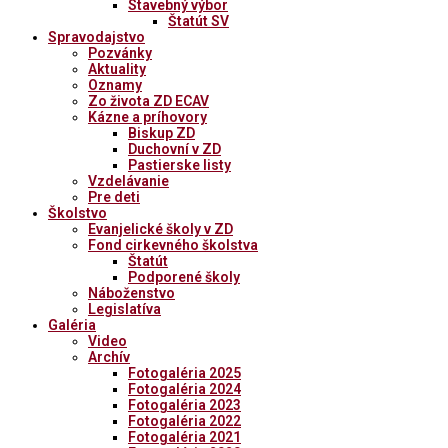
Stavebný výbor
Štatút SV
Spravodajstvo
Pozvánky
Aktuality
Oznamy
Zo života ZD ECAV
Kázne a príhovory
Biskup ZD
Duchovní v ZD
Pastierske listy
Vzdelávanie
Pre deti
Školstvo
Evanjelické školy v ZD
Fond cirkevného školstva
Štatút
Podporené školy
Náboženstvo
Legislatíva
Galéria
Video
Archív
Fotogaléria 2025
Fotogaléria 2024
Fotogaléria 2023
Fotogaléria 2022
Fotogaléria 2021