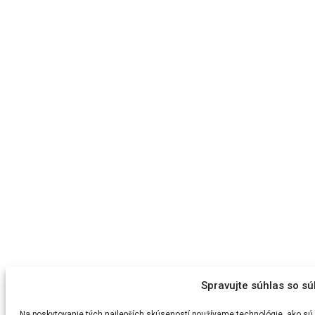
Spravujte súhlas so s
Na poskytovanie tých najlepších skúseností používame technológie, ako sú 