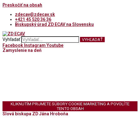
Preskočiť na obsah
zdecav@zdecav.sk
+421 45 520 36 36
Biskupský úrad ZD ECAV na Slovensku
Vyhľadať
VYHĽADAŤ
Facebook
Instagram
Youtube
Zamyslenie na deň
KLIKNUTÍM PRIJMETE SÚBORY COOKIE MARKETING A POVOLÍTE
TENTO OBSAH
Slová biskupa ZD Jána Hroboňa