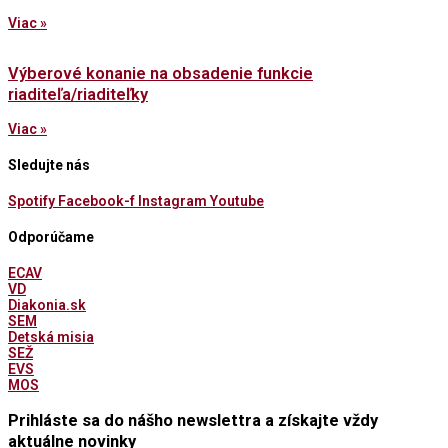
Viac »
Výberové konanie na obsadenie funkcie
riaditeľa/riaditeľky
Viac »
Sledujte nás
Spotify
Facebook-f
Instagram
Youtube
Odporúčame
ECAV
VD
Diakonia.sk
SEM
Detská misia
SEŽ
EVS
MOS
Prihláste sa do nášho newslettra a získajte vždy
aktuálne novinky