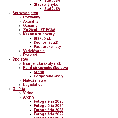
Štatút ŠV
Stavebný výbor
Štatút SV
Spravodajstvo
Pozvánky
Aktuality
Oznamy
Zo života ZD ECAV
Kázne a príhovory
Biskup ZD
Duchovní v ZD
Pastierske listy
Vzdelávanie
Pre deti
Školstvo
Evanjelické školy v ZD
Fond cirkevného školstva
Štatút
Podporené školy
Náboženstvo
Legislatíva
Galéria
Video
Archív
Fotogaléria 2025
Fotogaléria 2024
Fotogaléria 2023
Fotogaléria 2022