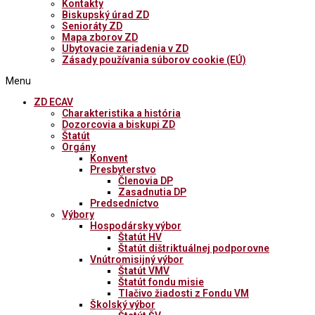
Kontakty
Biskupský úrad ZD
Senioráty ZD
Mapa zborov ZD
Ubytovacie zariadenia v ZD
Zásady používania súborov cookie (EÚ)
Menu
ZD ECAV
Charakteristika a história
Dozorcovia a biskupi ZD
Štatút
Orgány
Konvent
Presbyterstvo
Členovia DP
Zasadnutia DP
Predsedníctvo
Výbory
Hospodársky výbor
Štatút HV
Štatút dištriktuálnej podporovne
Vnútromisijný výbor
Štatút VMV
Štatút fondu misie
Tlačivo žiadosti z Fondu VM
Školský výbor