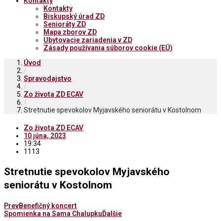
Kontakty
Kontakty
Biskupský úrad ZD
Senioráty ZD
Mapa zborov ZD
Ubytovacie zariadenia v ZD
Zásady používania súborov cookie (EÚ)
Úvod
/
Spravodajstvo
/
Zo života ZD ECAV
/
Stretnutie spevokolov Myjavského seniorátu v Kostolnom
Zo života ZD ECAV
10 júna, 2023
19:34
1113
Stretnutie spevokolov Myjavského
seniorátu v Kostolnom
Prev
Benefičný koncert
Spomienka na Sama Chalupku
Ďalšie