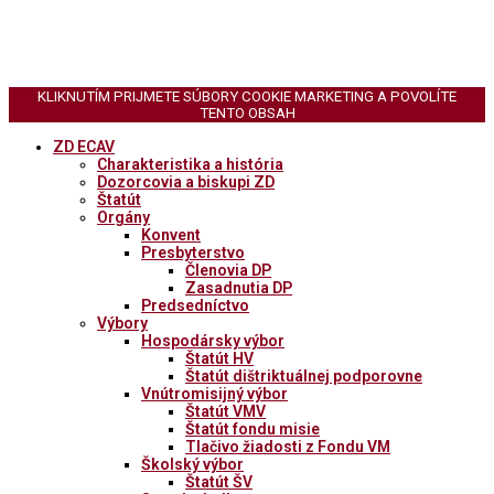
KLIKNUTÍM PRIJMETE SÚBORY COOKIE MARKETING A POVOLÍTE
TENTO OBSAH
ZD ECAV
Charakteristika a história
Dozorcovia a biskupi ZD
Štatút
Orgány
Konvent
Presbyterstvo
Členovia DP
Zasadnutia DP
Predsedníctvo
Výbory
Hospodársky výbor
Štatút HV
Štatút dištriktuálnej podporovne
Vnútromisijný výbor
Štatút VMV
Štatút fondu misie
Tlačivo žiadosti z Fondu VM
Školský výbor
Štatút ŠV