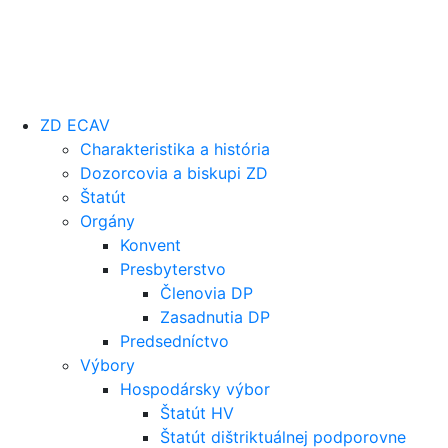
ZD ECAV
Charakteristika a história
Dozorcovia a biskupi ZD
Štatút
Orgány
Konvent
Presbyterstvo
Členovia DP
Zasadnutia DP
Predsedníctvo
Výbory
Hospodársky výbor
Štatút HV
Štatút dištriktuálnej podporovne