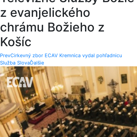
z evanjelického
chrámu Božieho z
Košíc
Prev
Cirkevný zbor ECAV Kremnica vydal pohľadnicu
Služba Slova
Ďalšie