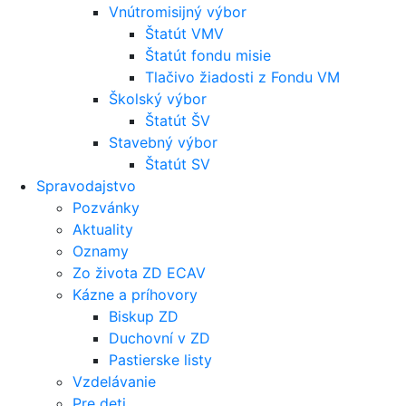
Vnútromisijný výbor
Štatút VMV
Štatút fondu misie
Tlačivo žiadosti z Fondu VM
Školský výbor
Štatút ŠV
Stavebný výbor
Štatút SV
Spravodajstvo
Pozvánky
Aktuality
Oznamy
Zo života ZD ECAV
Kázne a príhovory
Biskup ZD
Duchovní v ZD
Pastierske listy
Vzdelávanie
Pre deti