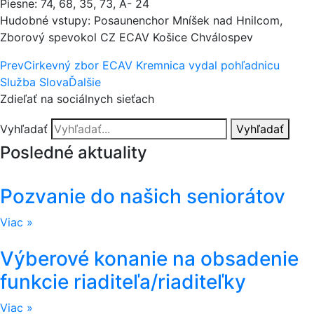
Piesne: 74, 68, 35, 73, A- 24
Hudobné vstupy: Posaunenchor Mníšek nad Hnilcom,
Zborový spevokol CZ ECAV Košice Chválospev
Prev
Cirkevný zbor ECAV Kremnica vydal pohľadnicu
Služba Slova
Ďalšie
Zdieľať na sociálnych sieťach
Vyhľadať
Vyhľadať
Posledné aktuality
Pozvanie do našich seniorátov
Viac »
Výberové konanie na obsadenie
funkcie riaditeľa/riaditeľky
Viac »