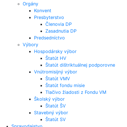
Orgány
Konvent
Presbyterstvo
Členovia DP
Zasadnutia DP
Predsedníctvo
Výbory
Hospodársky výbor
Štatút HV
Štatút dištriktuálnej podporovne
Vnútromisijný výbor
Štatút VMV
Štatút fondu misie
Tlačivo žiadosti z Fondu VM
Školský výbor
Štatút ŠV
Stavebný výbor
Štatút SV
Spravodajstvo