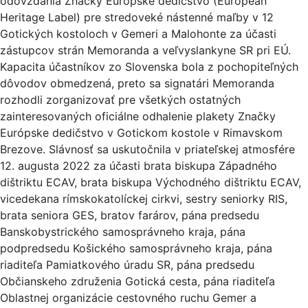
odovzdania Značky Európske dedičstvo (European
Heritage Label) pre stredoveké nástenné maľby v 12
Gotických kostoloch v Gemeri a Malohonte za účasti
zástupcov strán Memoranda a veľvyslankyne SR pri EÚ.
Kapacita účastníkov zo Slovenska bola z pochopiteľných
dôvodov obmedzená, preto sa signatári Memoranda
rozhodli zorganizovať pre všetkých ostatných
zainteresovaných oficiálne odhalenie plakety Značky
Európske dedičstvo v Gotickom kostole v Rimavskom
Brezove. Slávnosť sa uskutočnila v priateľskej atmosfére
12. augusta 2022 za účasti brata biskupa Západného
dištriktu ECAV, brata biskupa Východného dištriktu ECAV,
vicedekana rímskokatolíckej cirkvi, sestry seniorky RIS,
brata seniora GES, bratov farárov, pána predsedu
Banskobystrického samosprávneho kraja, pána
podpredsedu Košického samosprávneho kraja, pána
riaditeľa Pamiatkového úradu SR, pána predsedu
Občianskeho združenia Gotická cesta, pána riaditeľa
Oblastnej organizácie cestovného ruchu Gemer a