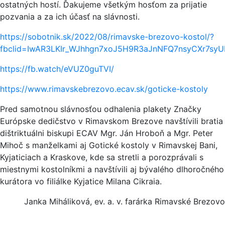
ostatných hostí. Ďakujeme všetkým hosťom za prijatie
pozvania a za ich účasť na slávnosti.
https://sobotnik.sk/2022/08/rimavske-brezovo-kostol/?
fbclid=IwAR3LKIr_WJhhgn7xoJ5H9R3aJnNFQ7nsyCXr7sy
https://fb.watch/eVUZ0guTVI/
https://www.rimavskebrezovo.ecav.sk/goticke-kostoly
Pred samotnou slávnosťou odhalenia plakety Značky
Európske dedičstvo v Rimavskom Brezove navštívili bratia
dištriktuálni biskupi ECAV Mgr. Ján Hroboň a Mgr. Peter
Mihoč s manželkami aj Gotické kostoly v Rimavskej Bani,
Kyjaticiach a Kraskove, kde sa stretli a porozprávali s
miestnymi kostolníkmi a navštívili aj bývalého dlhoročného
kurátora vo filiálke Kyjatice Milana Cikraia.
Janka Miháliková, ev. a. v. farárka Rimavské Brezovo