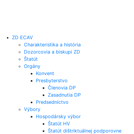
ZD ECAV
Charakteristika a história
Dozorcovia a biskupi ZD
Štatút
Orgány
Konvent
Presbyterstvo
Členovia DP
Zasadnutia DP
Predsedníctvo
Výbory
Hospodársky výbor
Štatút HV
Štatút dištriktuálnej podporovne