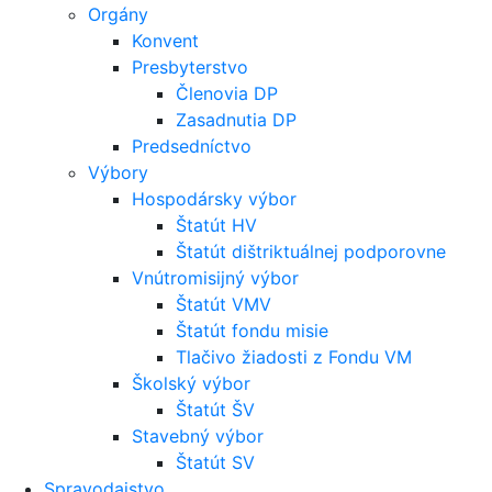
Orgány
Konvent
Presbyterstvo
Členovia DP
Zasadnutia DP
Predsedníctvo
Výbory
Hospodársky výbor
Štatút HV
Štatút dištriktuálnej podporovne
Vnútromisijný výbor
Štatút VMV
Štatút fondu misie
Tlačivo žiadosti z Fondu VM
Školský výbor
Štatút ŠV
Stavebný výbor
Štatút SV
Spravodajstvo