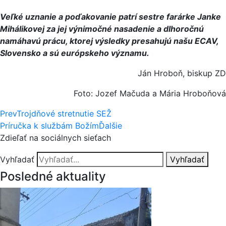
Veľké uznanie a poďakovanie patrí sestre farárke Janke
Mihálikovej za jej výnimočné nasadenie a dlhoročnú
namáhavú prácu, ktorej výsledky presahujú našu ECAV,
Slovensko a sú európskeho významu.
Ján Hroboň, biskup ZD
Foto: Jozef Mačuda a Mária Hroboňová
Prev
Trojdňové stretnutie SEŽ
Príručka k službám Božím
Ďalšie
Zdieľať na sociálnych sieťach
Vyhľadať
Vyhľadať
Posledné aktuality