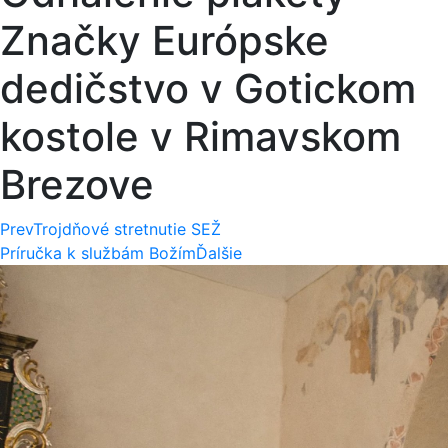
Značky Európske
dedičstvo v Gotickom
kostole v Rimavskom
Brezove
Prev
Trojdňové stretnutie SEŽ
Príručka k službám Božím
Ďalšie