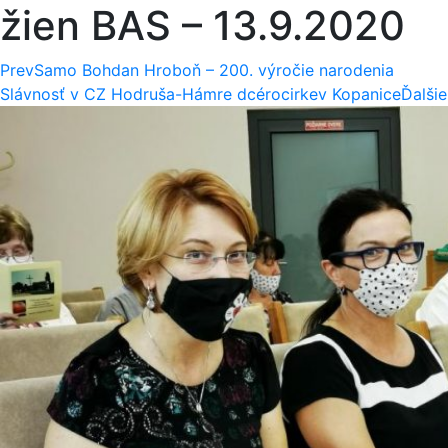
žien BAS – 13.9.2020
Prev
Samo Bohdan Hroboň – 200. výročie narodenia
Slávnosť v CZ Hodruša-Hámre dcérocirkev Kopanice
Ďalšie