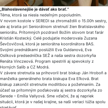
„Blahoslavenejšie je dávať ako brať.“
Téma, ktorá sa niesla nedeľným popoludním.
V novom kostole v SEREDI sa zhromaždili o 15.00h sestry,
ale aj bratia pri Seniorátnom stretnutí žien Bratislavského
seniorátu. Prítomných pozdravil Božím slovom brat farár
Kristián Kostecký. Celé podujatie moderovala Zuzana
Ševčovičová, ktorá je seniorátna koordinátora BAS.
Svojimi prednáškami poslúžili Eva Guldanová, Eva
Oslíková predsedníčka SEŽ a naša sestra dozorkyňa
Renáta Vinczeová. Program spestrili aj spevokoly z
Horných Salíb a CZ Modrá.
V závere stretnutia sa prihovoril brat biskup Ján Hroboň a
manželka generálneho brata biskupa Eva Eľková. Brat
biskup zakončil stretnutie modlitbou a požehnaním. Za
účasť sa prítomným poďakovala aj sestra dozorkyňa zo
Serede – Emília Vallyová. Sme vďační, že aj napriek
situácii, ktorá je v našej krajine, sa naši veriaci túžia spolu
stretávať.