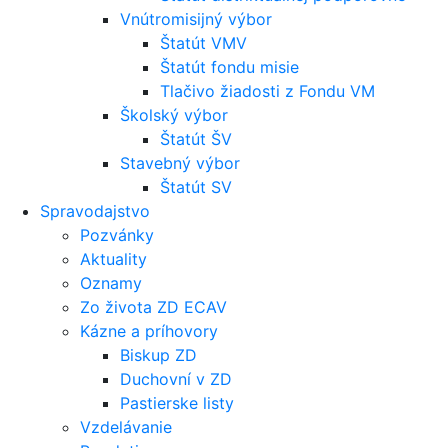
Vnútromisijný výbor
Štatút VMV
Štatút fondu misie
Tlačivo žiadosti z Fondu VM
Školský výbor
Štatút ŠV
Stavebný výbor
Štatút SV
Spravodajstvo
Pozvánky
Aktuality
Oznamy
Zo života ZD ECAV
Kázne a príhovory
Biskup ZD
Duchovní v ZD
Pastierske listy
Vzdelávanie