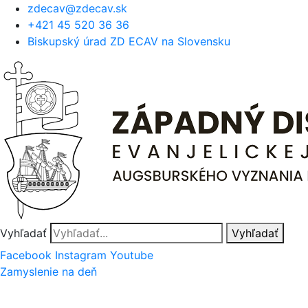
Preskočiť
zdecav@zdecav.sk
na
+421 45 520 36 36
obsah
Biskupský úrad ZD ECAV na Slovensku
Vyhľadať
Vyhľadať
Facebook
Instagram
Youtube
Zamyslenie na deň