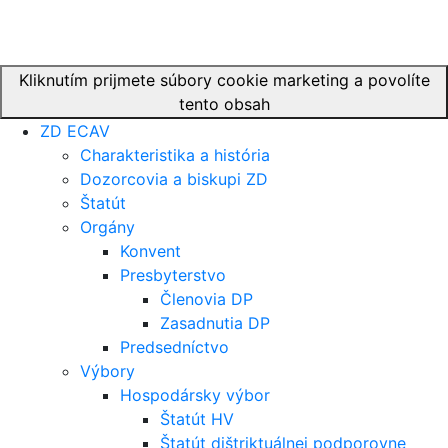
Kliknutím prijmete súbory cookie marketing a povolíte
tento obsah
ZD ECAV
Charakteristika a história
Dozorcovia a biskupi ZD
Štatút
Orgány
Konvent
Presbyterstvo
Členovia DP
Zasadnutia DP
Predsedníctvo
Výbory
Hospodársky výbor
Štatút HV
Štatút dištriktuálnej podporovne