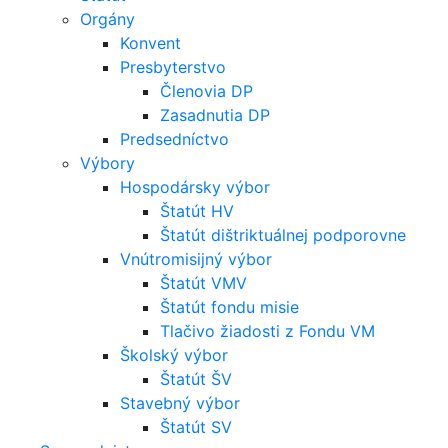
Orgány
Konvent
Presbyterstvo
Členovia DP
Zasadnutia DP
Predsedníctvo
Výbory
Hospodársky výbor
Štatút HV
Štatút dištriktuálnej podporovne
Vnútromisijný výbor
Štatút VMV
Štatút fondu misie
Tlačivo žiadosti z Fondu VM
Školský výbor
Štatút ŠV
Stavebný výbor
Štatút SV