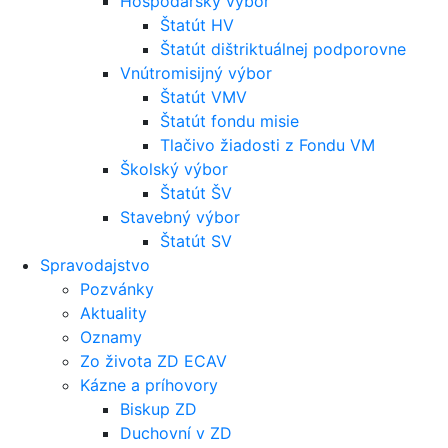
Hospodársky výbor
Štatút HV
Štatút dištriktuálnej podporovne
Vnútromisijný výbor
Štatút VMV
Štatút fondu misie
Tlačivo žiadosti z Fondu VM
Školský výbor
Štatút ŠV
Stavebný výbor
Štatút SV
Spravodajstvo
Pozvánky
Aktuality
Oznamy
Zo života ZD ECAV
Kázne a príhovory
Biskup ZD
Duchovní v ZD