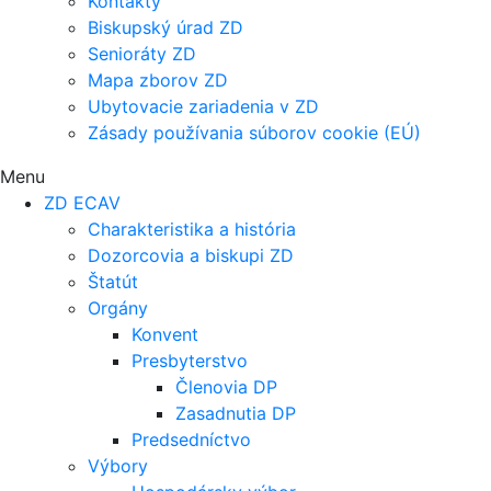
Kontakty
Biskupský úrad ZD
Senioráty ZD
Mapa zborov ZD
Ubytovacie zariadenia v ZD
Zásady používania súborov cookie (EÚ)
Menu
ZD ECAV
Charakteristika a história
Dozorcovia a biskupi ZD
Štatút
Orgány
Konvent
Presbyterstvo
Členovia DP
Zasadnutia DP
Predsedníctvo
Výbory