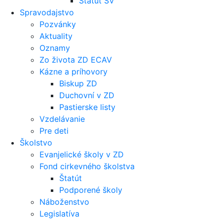
Štatút SV
Spravodajstvo
Pozvánky
Aktuality
Oznamy
Zo života ZD ECAV
Kázne a príhovory
Biskup ZD
Duchovní v ZD
Pastierske listy
Vzdelávanie
Pre deti
Školstvo
Evanjelické školy v ZD
Fond cirkevného školstva
Štatút
Podporené školy
Náboženstvo
Legislatíva