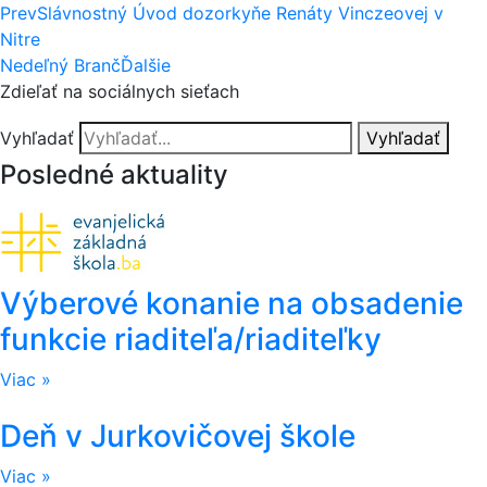
Prev
Slávnostný Úvod dozorkyňe Renáty Vinczeovej v
Nitre
Nedeľný Branč
Ďalšie
Zdieľať na sociálnych sieťach
Vyhľadať
Vyhľadať
Posledné aktuality
Výberové konanie na obsadenie
funkcie riaditeľa/riaditeľky
Viac »
Deň v Jurkovičovej škole
Viac »