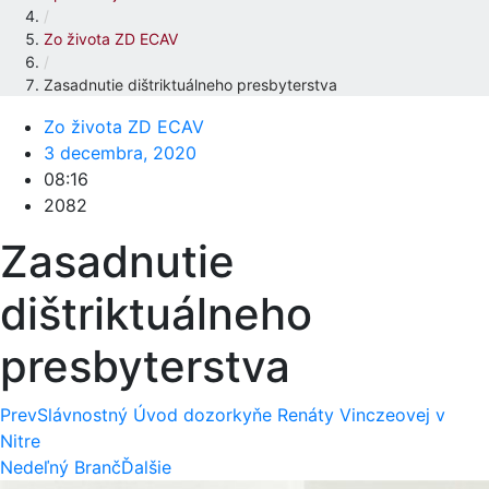
/
Zo života ZD ECAV
/
Zasadnutie dištriktuálneho presbyterstva
Zo života ZD ECAV
3 decembra, 2020
08:16
2082
Zasadnutie
dištriktuálneho
presbyterstva
Prev
Slávnostný Úvod dozorkyňe Renáty Vinczeovej v
Nitre
Nedeľný Branč
Ďalšie