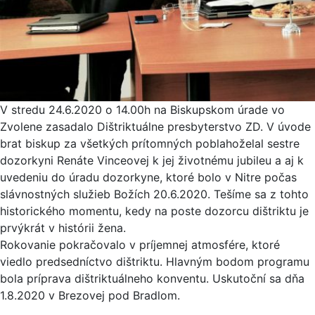
V stredu 24.6.2020 o 14.00h na Biskupskom úrade vo
Zvolene zasadalo Dištriktuálne presbyterstvo ZD. V úvode
brat biskup za všetkých prítomných poblahoželal sestre
dozorkyni Renáte Vinceovej k jej životnému jubileu a aj k
uvedeniu do úradu dozorkyne, ktoré bolo v Nitre počas
slávnostných služieb Božích 20.6.2020. Tešíme sa z tohto
historického momentu, kedy na poste dozorcu dištriktu je
prvýkrát v histórii žena.
Rokovanie pokračovalo v príjemnej atmosfére, ktoré
viedlo predsedníctvo dištriktu. Hlavným bodom programu
bola príprava dištriktuálneho konventu. Uskutoční sa dňa
1.8.2020 v Brezovej pod Bradlom.