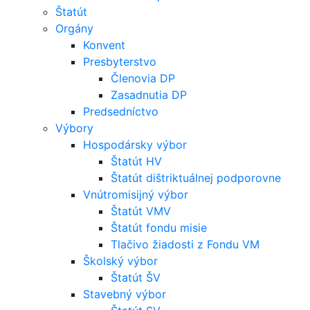
Štatút
Orgány
Konvent
Presbyterstvo
Členovia DP
Zasadnutia DP
Predsedníctvo
Výbory
Hospodársky výbor
Štatút HV
Štatút dištriktuálnej podporovne
Vnútromisijný výbor
Štatút VMV
Štatút fondu misie
Tlačivo žiadosti z Fondu VM
Školský výbor
Štatút ŠV
Stavebný výbor